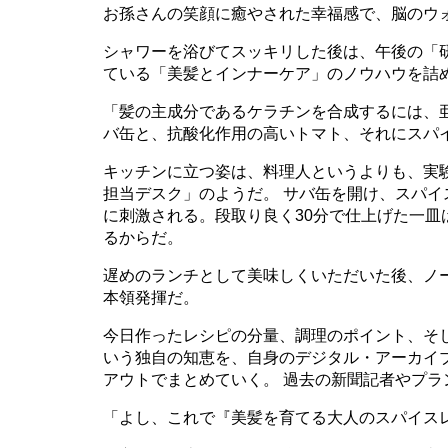
お孫さんの笑顔に癒やされた幸福感で、脳のウ
シャワーを浴びてスッキリした後は、午後の「
ている「美髪とインナーケア」のノウハウを詰
「髪の主成分であるケラチンを合成するには、
バ缶と、抗酸化作用の高いトマト、それにスパ
キッチンに立つ姿は、料理人というよりも、実
担当デスク」のようだ。 サバ缶を開け、スパ
に刺激される。段取り良く30分で仕上げた一
るからだ。
遅めのランチとして美味しくいただいた後、ノ
本領発揮だ。
今日作ったレシピの分量、調理のポイント、そ
いう独自の知恵を、自身のデジタル・アーカイ
アウトでまとめていく。 過去の新聞記者やプ
「よし、これで『美髪を育てる大人のスパイスレシ