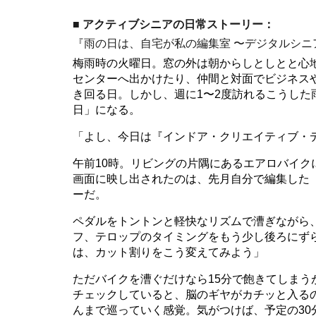
■ アクティブシニアの日常ストーリー：
『雨の日は、自宅が私の編集室 〜デジタルシニ
梅雨時の火曜日。窓の外は朝からしとしとと心
センターへ出かけたり、仲間と対面でビジネス
き回る日。しかし、週に1〜2度訪れるこうし
日」になる。
「よし、今日は『インドア・クリエイティブ・
午前10時。リビングの片隅にあるエアロバイ
画面に映し出されたのは、先月自分で編集した
ーだ。
ペダルをトントンと軽快なリズムで漕ぎながら
フ、テロップのタイミングをもう少し後ろにず
は、カット割りをこう変えてみよう」
ただバイクを漕ぐだけなら15分で飽きてしま
チェックしていると、脳のギヤがカチッと入る
んまで巡っていく感覚。気がつけば、予定の3