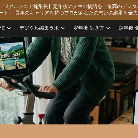
版 デジタルシニア編集長】定年後の人生の物語を「最高のデジタ
ip to main content
Skip to navigat
ート。 長年のキャリアを持つプロがあなたの想いの継承を全
デジタル編集ラボ
定年後 生き方
定年後 
ME