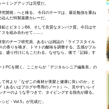
ォーミングアップは完璧だ。
研究開発」へと移る。 今日のテーマは、最近勉強を重ね
め込んだ特製薬膳カレーだ。
亜鉛とビタミンB6、そして良質なタンパク質。今日はサ
イスを組み合わせて……」
験室のチーフ研究員、あるいは雑誌の「ライフスタイル
イスの香りを嗅ぎ、トマトの酸味を調整する。五感がフル
皿は、盛り付けにもこだわる。なぜなら、後で「記録」す
ートPCを開く。ここからが「デジタルシニア編集長」の
して何より「なぜこの食材が美髪と健康に良いのか」と
ブ（あるいはブログや専用のノート）へ、見やすいレイ
ランナーのような手つきで、タイピングする指先が躍る。
ピ・Vol.5』が完成だ」