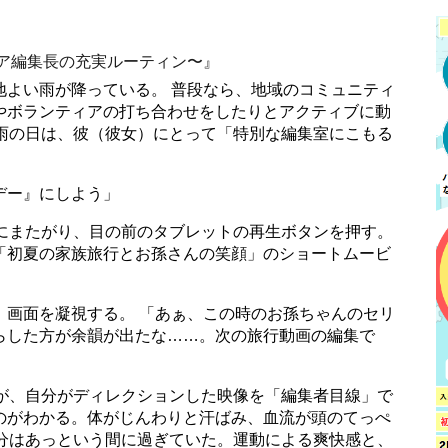
ア編集長の充実ルーティン〜』
地よい雨が降っている。 普段なら、地域のコミュニティ
やボランティアの打ち合わせをしたりとアクティブに動
た雨の日は、彼（彼女）にとって「特別な編集室にこもる
デー』にしよう」
クにまたがり、目の前のタブレットの再生ボタンを押す。
「初夏の家族旅行とお孫さんの笑顔」のショートムービ
、画面を凝視する。 「あぁ、この時のお孫ちゃんのセリ
らした方が余韻が出たな……。次の旅行動画の編集で
うが、自分がディレクションした映像を「編集者目線」で
のがわかる。体がじんわりと汗ばみ、血流が頭のてっぺ
0分はあっという間に過ぎていた。運動による爽快感と、