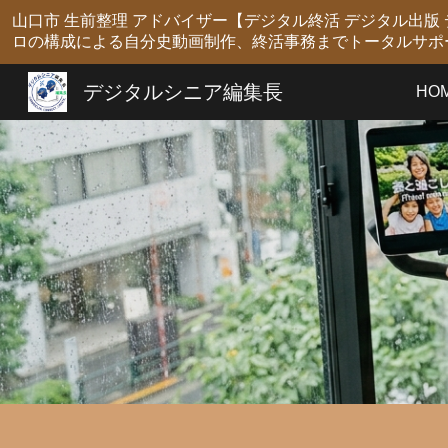
山口市 生前整理 アドバイザー【デジタル終活 デジタル出
Sk
ロの構成による自分史動画制作、終活事務までトータルサポ
デジタルシニア編集長
HO