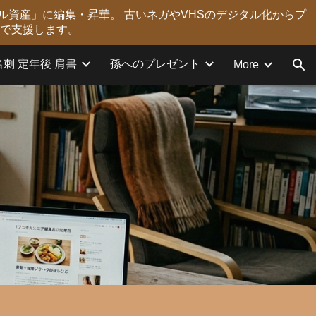
ル資産」に編集・昇華。 古いネガやVHSのデジタル化からプ
ion
力で支援します。
名刺 定年後 肩書
孫へのプレゼント
More