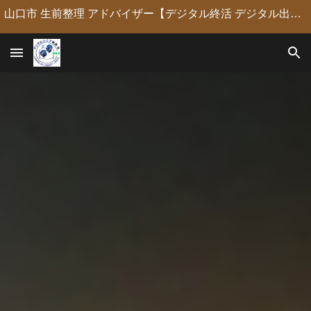
山口市 生前整理 アドバイザー【デジタル終活 デジタル出版 デジタルシニア編集長】定年後の人生の物語を「最高のデジタル資産」に編集・昇華。 古いネガやVHSのデジタル化からプロの構成による自分史動画制作、終活事務までトータルサポート。 長年のキャリアを持つプロがあなたの想いの継承を全力で支援します。
Skip to main content
Skip to navigation