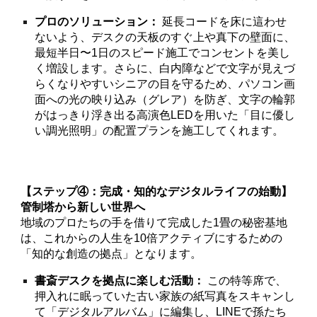
プロのソリューション：
延長コードを床に這わせ
ないよう、デスクの天板のすぐ上や真下の壁面に、
最短半日〜1日のスピード施工でコンセントを美し
く増設します。さらに、白内障などで文字が見えづ
らくなりやすいシニアの目を守るため、パソコン画
面への光の映り込み（グレア）を防ぎ、文字の輪郭
がはっきり浮き出る高演色LEDを用いた「目に優し
い調光照明」の配置プランを施工してくれます。
【ステップ④：完成・知的なデジタルライフの始動】
管制塔から新しい世界へ
地域のプロたちの手を借りて完成した1畳の秘密基地
は、これからの人生を10倍アクティブにするための
「知的な創造の拠点」となります。
書斎デスクを拠点に楽しむ活動：
この特等席で、
押入れに眠っていた古い家族の紙写真をスキャンし
て「デジタルアルバム」に編集し、LINEで孫たち