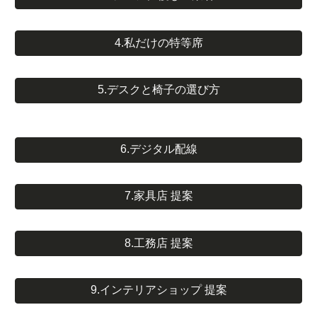
4.私だけの特等席
5.デスクと椅子の選び方
6.デジタル配線
7.家具店 提案
8.工務店 提案
9.インテリアショップ 提案