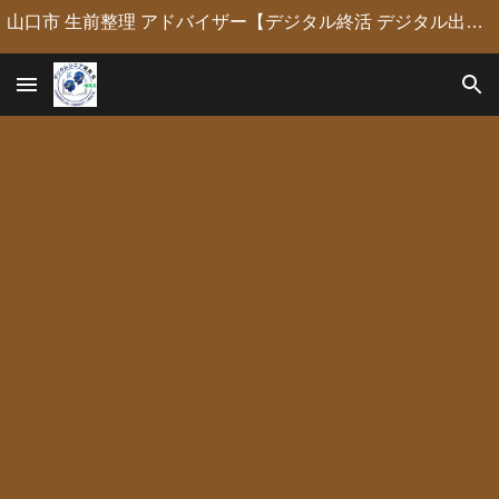
山口市 生前整理 アドバイザー【デジタル終活 デジタル出版 デジタルシニア編集長】定年後の人生の物語を「最高のデジタル資産」に編集・昇華。 古いネガやVHSのデジタル化からプロの構成による自分史動画制作、終活事務までトータルサポート。 長年のキャリアを持つプロがあなたの想いの継承を全力で支援します。
Skip to main content
Skip to navigation