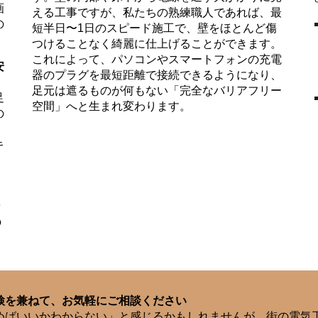
画
える工事ですが、私たちの熟練職人であれば、最
の
短半日〜1日のスピード施工で、壁をほとんど傷
つけることなく綺麗に仕上げることができます。
これによって、パソコンやスマートフォンの充電
安
器のプラグを最短距離で接続できるようになり、
足元は遮るものが何もない「完全なバリアフリー
足
空間」へと生まれ変わります。
の
キ
を
の
検を兼ねて、お気軽にご相談ください
めばいいかわからない」と感じるかもしれませんが、街の電気