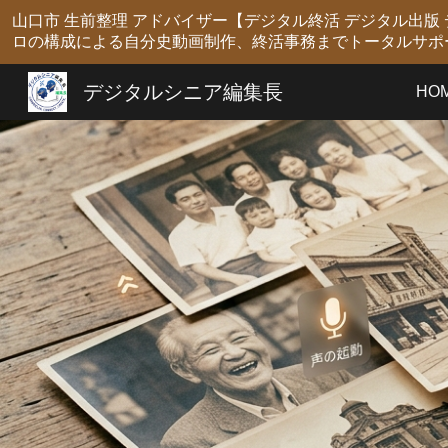
山口市 生前整理 アドバイザー【デジタル終活 デジタル出
Sk
ロの構成による自分史動画制作、終活事務までトータルサポ
デジタルシニア編集長
HO