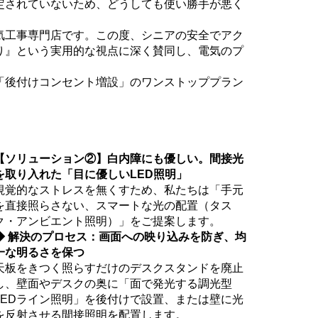
定されていないため、どうしても使い勝手が悪く
気工事専門店です。この度、シニアの安全でアク
り』という実用的な視点に深く賛同し、電気のプ
「後付けコンセント増設」のワンストッププラン
【ソリューション②】白内障にも優しい。間接光
を取り入れた「目に優しいLED照明」
視覚的なストレスを無くすため、私たちは「手元
を直接照らさない、スマートな光の配置（タス
ク・アンビエント照明）」をご提案します。
◆ 解決のプロセス：画面への映り込みを防ぎ、均
一な明るさを保つ
天板をきつく照らすだけのデスクスタンドを廃止
し、壁面やデスクの奥に「面で発光する調光型
LEDライン照明」を後付けで設置、または壁に光
を反射させる間接照明を配置します。