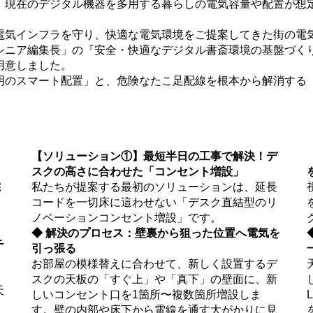
、現在のデジタル機器を多用する暮らしの電気容量や配置が想
電気インフラを守り、快適な電気環境をご提案してきた街の電
シニア編集長」の『安全・快適なデジタル書斎環境の基盤づく
用意しました。
明のスマート配置」と、危険なたこ足配線を根本から解消する
【ソリューション①】最短半日の工事で解決！デ
スクの高さに合わせた「コンセント増設」
宅
私たちが提案する最初のソリューションは、延長
コードを一切床に這わせない「デスク直結型のリ
ノベーションコンセント増設」です。
◆ 解決のプロセス：壁裏から狙った位置へ電気を
チ
引っ張る
お部屋の模様替えに合わせて、新しく設置するデ
スクの天板の「すぐ上」や「真下」の壁面に、新
天
しいコンセント口を1箇所〜複数箇所増設しま
す。壁の内部や床下から電線を通す大がかりに見