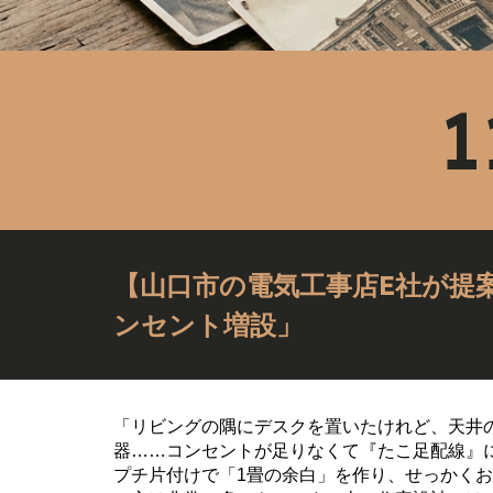
【山口市の電気工事店E社が提
ンセント増設」
「リビングの隅にデスクを置いたけれど、天井
器……コンセントが足りなくて『たこ足配線』
プチ片付けで「1畳の余白」を作り、せっかく