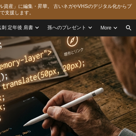
ル資産」に編集・昇華。 古いネガやVHSのデジタル化からプ
ion
力で支援します。
名刺 定年後 肩書
孫へのプレゼント
More