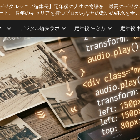
版 デジタルシニア編集長】定年後の人生の物語を「最高のデジタ
ip to main content
Skip to navigat
ート。 長年のキャリアを持つプロがあなたの想いの継承を全
デジタル編集ラボ
定年後 生き方
定年後 
ME