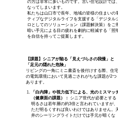
の方は非常に多いものです。古い住宅設計では
なってしまいます。
私たちは山口市で長年、地域の皆様の住まいの
ティブなデジタルライフを支援する「デジタル
ロとしてのソリューション（課題解決策）をご
暗い手元による目の疲れを劇的に軽減する「照
を自信を持ってご提案します。
【課題】シニアが陥る「見えづらさの我慢」と
「足元の隠れた危険」
リビングの一角にミニ書斎を後付けする際、住
の電気環境において見過ごされがちな課題が2つ
あります。
「白内障」や視力低下による、光のミスマッ
（健康面の課題）：
シニア世代が必要とする
明るさは若年層の約3倍と言われていますが、
ただ明るくすれば良いわけではありません。
井のシーリングライトだけでは手元が暗くな