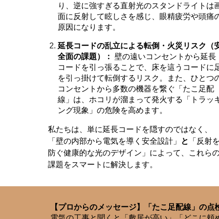
り、逆に強すぎる直射光のスタンドライトは
面に反射して眩しさを感じ、眼精疲労や頭痛
原因になります。
延長コードの乱立による転倒・火災リスク（
全面の課題）：
壁の遠いコンセントから延長
コードを引っ張ることで、床を這うコードに
を引っ掛けて転倒するリスク。また、ひとつ
コンセントから多数の機器を繋ぐ「たこ足配
線」は、ホコリが溜まって発火する「トラッ
ング現象」の危険を高めます。
私たちは、単に延長コードを隠すのではなく、
「壁の内部から電気を導く安全設計」
と
「反射
防ぐ健康的な光のデザイン」によって、これら
課題をスマートに解決します。
【プロからのメッセージ】「たこ足配線」の点
電気の工事と聞くと「敷居が高い」「どこに頼