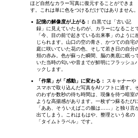
ほど自然なカラー写真に復元することができま
す。これは単に色をつけるだけではありません
記憶の解像度が上がる：
白黒では「古い記
録」に見えていたものが、カラーになること
「今、目の前で起きている出来事」のように
じられます。山口の空の青さ、かつての自宅
庭に咲いていた花の色、そして若き日の自分
頬の赤み。色が蘇った瞬間、脳の奥底に眠っ
いた当時の匂いや音までが鮮明にフラッシュ
ックします。
「作業」が「感動」に変わる：
スキャナーや
スマホで取り込んだ写真をAIソフトに通す。
のわずか数秒の待ち時間は、現像を待つ暗室
ような高揚感があります。一枚ずつ蘇るたび
「ああ、そういえばこの服は……」と独り言
出てしまう。これはもはや、整理という名の
「タイムトラベル」です。