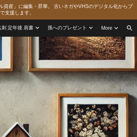
ル資産」に編集・昇華。 古いネガやVHSのデジタル化からプ
ion
力で支援します。
名刺 定年後 肩書
孫へのプレゼント
More