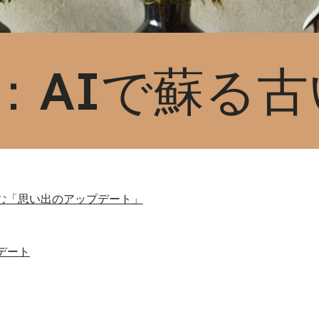
：AIで蘇る
しむ「思い出のアップデート」
デート