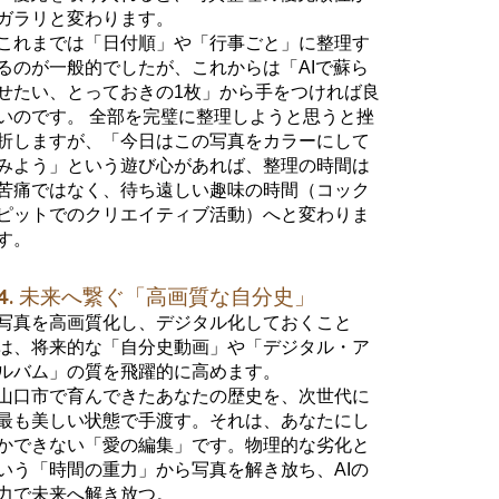
ガラリと変わります。
これまでは「日付順」や「行事ごと」に整理す
るのが一般的でしたが、これからは「AIで蘇ら
せたい、とっておきの1枚」から手をつければ良
いのです。 全部を完璧に整理しようと思うと挫
折しますが、「今日はこの写真をカラーにして
みよう」という遊び心があれば、整理の時間は
苦痛ではなく、待ち遠しい趣味の時間（コック
ピットでのクリエイティブ活動）へと変わりま
す。
4. 未来へ繋ぐ「高画質な自分史」
写真を高画質化し、デジタル化しておくこと
は、将来的な「自分史動画」や「デジタル・ア
ルバム」の質を飛躍的に高めます。
山口市で育んできたあなたの歴史を、次世代に
最も美しい状態で手渡す。それは、あなたにし
かできない「愛の編集」です。物理的な劣化と
いう「時間の重力」から写真を解き放ち、AIの
力で未来へ解き放つ。