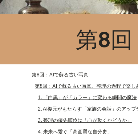
第8回
第8回：AIで蘇る古い写真
第8回：AIで蘇る古い写真。整理の過程で楽
1. 「白黒」が「カラー」に変わる瞬間の魔法
2. AI復元がもたらす「家族の会話」のアップ
3. 整理の優先順位は「心が動くかどうか」
4. 未来へ繋ぐ「高画質な自分史」