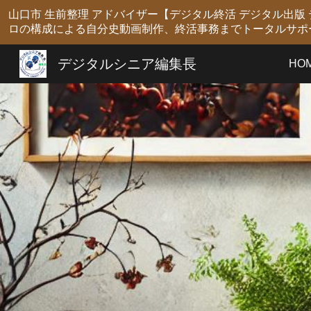
山口市 生前整理 アドバイザー【デジタル終活 デジタル出
Sk
ロの構成による自分史動画制作、終活事務までトータルサポ
デジタルシニア編集長
HO