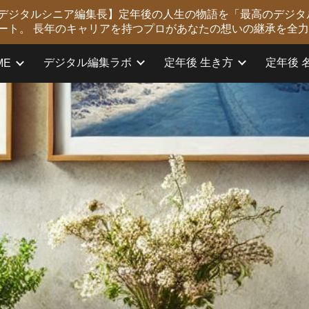
版 デジタルシニア編集長】定年後の人生の物語を「最高のデジタ
ip to main content
Skip to navigat
ート。 長年のキャリアを持つプロがあなたの想いの継承を全
デジタル編集ラボ
定年後 生き方
定年後 
ME