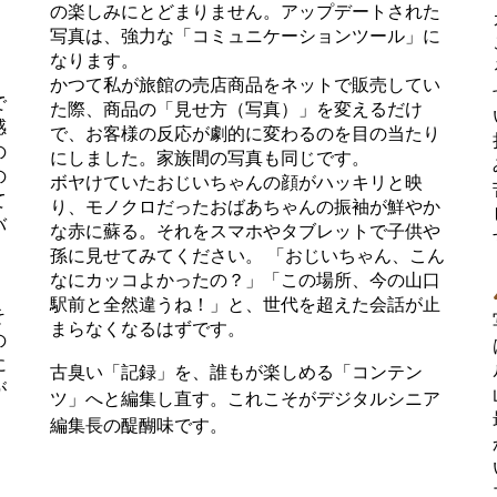
の楽しみにとどまりません。アップデートされた
。
写真は、強力な「コミュニケーションツール」に
なります。
かつて私が旅館の売店商品をネットで販売してい
で
た際、商品の「見せ方（写真）」を変えるだけ
感
で、お客様の反応が劇的に変わるのを目の当たり
の
にしました。家族間の写真も同じです。
の
ボヤけていたおじいちゃんの顔がハッキリと映
て
り、モノクロだったおばあちゃんの振袖が鮮やか
バ
な赤に蘇る。それをスマホやタブレットで子供や
孫に見せてみてください。 「おじいちゃん、こん
なにカッコよかったの？」「この場所、今の山口
駅前と全然違うね！」と、世代を超えた会話が止
そ
まらなくなるはずです。
の
に
古臭い「記録」を、誰もが楽しめる「コンテン
が
ツ」へと編集し直す。これこそがデジタルシニア
編集長の醍醐味です。