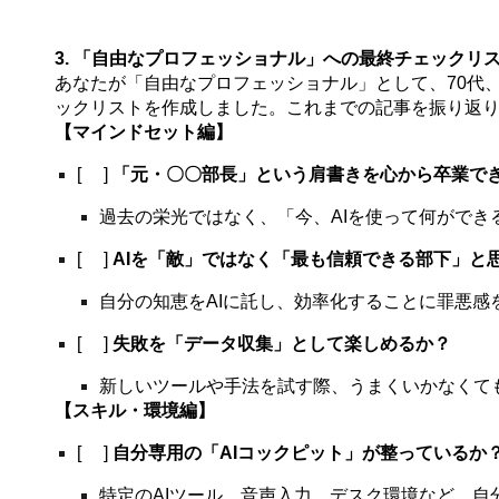
3. 「自由なプロフェッショナル」への最終チェックリ
あなたが「自由なプロフェッショナル」として、70代
ックリストを作成しました。これまでの記事を振り返
【マインドセット編】
[ ]
「元・〇〇部長」という肩書きを心から卒業で
過去の栄光ではなく、「今、AIを使って何ができ
[ ]
AIを「敵」ではなく「最も信頼できる部下」と
自分の知恵をAIに託し、効率化することに罪悪感
[ ]
失敗を「データ収集」として楽しめるか？
新しいツールや手法を試す際、うまくいかなくて
【スキル・環境編】
[ ]
自分専用の「AIコックピット」が整っているか
特定のAIツール、音声入力、デスク環境など、自