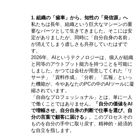
1. 組織の「歯車」から、知性の「発信源」へ
私たちは長年、組織という巨大なマシーンの重
要なパーツとして生きてきました。そこには安
定がありましたが、同時に「自分自身の名前」
が消えてしまう虚しさも共存していたはずで
す。
2026年、AIというテクノロジーは、個人が組織
と同等のアウトプット能力を持つことを可能に
しました。かつては会社が用意してくれた「リ
サーチ」「資料作成」「分析」「広報」といっ
た機能が、今やあなたのPCの中のAIツールに凝
縮されています。
「自由なプロフェッショナル」とは、単に一人
で働くことではありません。
「自分の価値をAI
で増幅させ、自分自身の判断で仕事を選び、自
分の言葉で顧客に届ける」
。このプロセスその
ものを自分の手中に取り戻す、精神的・経済的
な自立を指します。