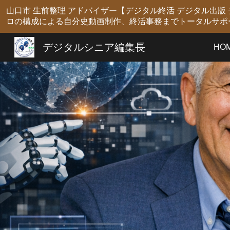
山口市 生前整理 アドバイザー【デジタル終活 デジタル出
Sk
ロの構成による自分史動画制作、終活事務までトータルサポ
デジタルシニア編集長
HO