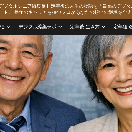
版 デジタルシニア編集長】定年後の人生の物語を「最高のデジタ
ip to main content
Skip to navigat
ート。 長年のキャリアを持つプロがあなたの想いの継承を全
デジタル編集ラボ
定年後 生き方
定年後 
ME