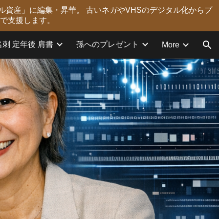
ル資産」に編集・昇華。 古いネガやVHSのデジタル化からプ
ion
力で支援します。
名刺 定年後 肩書
孫へのプレゼント
More