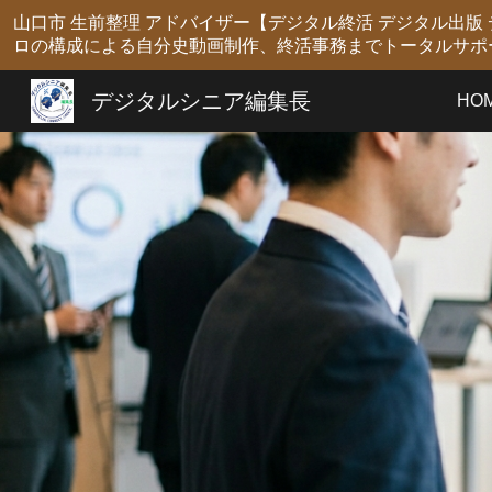
山口市 生前整理 アドバイザー【デジタル終活 デジタル出
Sk
ロの構成による自分史動画制作、終活事務までトータルサポ
デジタルシニア編集長
HO