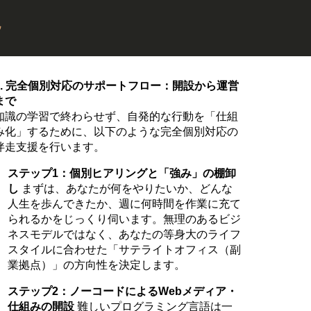
説
3. 完全個別対応のサポートフロー：開設から運営
まで
知識の学習で終わらせず、自発的な行動を「仕組
み化」するために、以下のような完全個別対応の
伴走支援を行います。
ステップ1：個別ヒアリングと「強み」の棚卸
し
まずは、あなたが何をやりたいか、どんな
人生を歩んできたか、週に何時間を作業に充て
られるかをじっくり伺います。無理のあるビジ
ネスモデルではなく、あなたの等身大のライフ
スタイルに合わせた「サテライトオフィス（副
業拠点）」の方向性を決定します。
ステップ2：ノーコードによるWebメディア・
仕組みの開設
難しいプログラミング言語は一