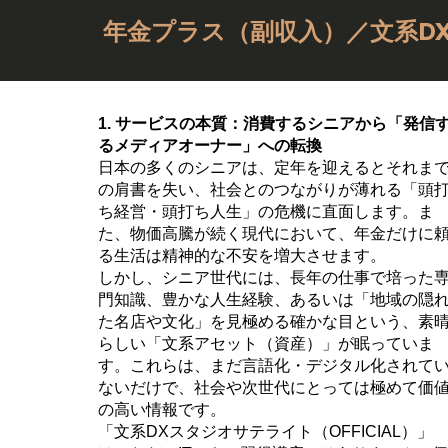
年金プラス（副収入）／文系DX
1. サービスの本質：消費するシニアから「発信
るメディアオーナー」への転換
日本の多くのシニアは、定年を迎えるとそれま
の肩書を失い、社会とのつながりが薄れる「頭
ち経営・頭打ち人生」の危機に直面します。ま
た、物価高騰が続く現代において、年金だけに
る生活は精神的な不安を増大させます。
しかし、シニア世代には、長年の仕事で培った
門知識、豊かな人生経験、あるいは「地域の隠
た名店や文化」を見極める確かな目という、素
らしい「文系アセット（資産）」が眠っていま
す。これらは、まだ言語化・デジタル化されて
ないだけで、社会や次世代にとっては極めて価
の高い情報です。
「文系DXスタジオサテライト（OFFICIAL）」