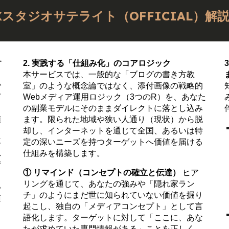
スタジオサテライト（OFFICIAL）解
す
2. 実践する「仕組み化」のコアロジック
本サービスでは、一般的な「ブログの書き方教
で
室」のような概念論ではなく、添付画像の戦略的
打
Webメディア運用ロジック（3つのR）を、あなた
の副業モデルにそのままダイレクトに落とし込み
頼
ます。限られた地域や狭い人通り（現状）から脱
却し、インターネットを通じて全国、あるいは特
専
定の深いニーズを持つターゲットへ価値を届ける
れ
仕組みを構築します。
晴
① リマインド（コンセプトの確立と伝達）
ヒア
リングを通じて、あなたの強みや「隠れ家ラン
い
チ」のようにまだ世に知られていない価値を掘り
値
起こし、独自の「メディアコンセプト」として言
語化します。ターゲットに対して「ここに、あな
たが求めていた専門情報がある」ことを正しく、