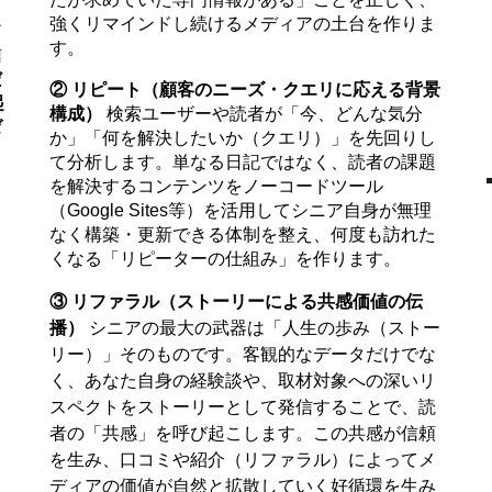
強くリマインドし続けるメディアの土台を作りま
ア
す。
信
だ
② リピート（顧客のニーズ・クエリに応える背景
起
構成）
検索ユーザーや読者が「今、どんな気分
ゼ
か」「何を解決したいか（クエリ）」を先回りし
て分析します。単なる日記ではなく、読者の課題
を解決するコンテンツをノーコードツール
（Google Sites等）を活用してシニア自身が無理
なく構築・更新できる体制を整え、何度も訪れた
くなる「リピーターの仕組み」を作ります。
③ リファラル（ストーリーによる共感価値の伝
播）
シニアの最大の武器は「人生の歩み（ストー
リー）」そのものです。客観的なデータだけでな
く、あなた自身の経験談や、取材対象への深いリ
スペクトをストーリーとして発信することで、読
者の「共感」を呼び起こします。この共感が信頼
を生み、口コミや紹介（リファラル）によってメ
ディアの価値が自然と拡散していく好循環を生み