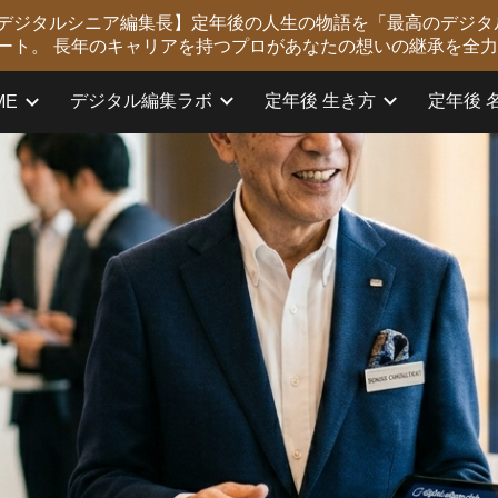
版 デジタルシニア編集長】定年後の人生の物語を「最高のデジタ
ip to main content
Skip to navigat
ート。 長年のキャリアを持つプロがあなたの想いの継承を全
デジタル編集ラボ
定年後 生き方
定年後 
ME