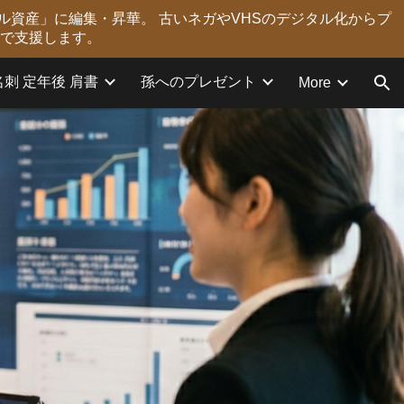
ル資産」に編集・昇華。 古いネガやVHSのデジタル化からプ
ion
力で支援します。
名刺 定年後 肩書
孫へのプレゼント
More