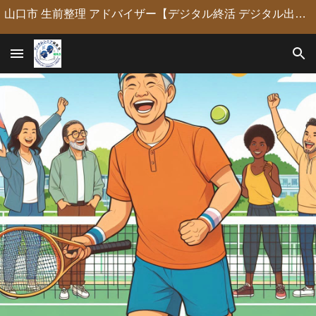
山口市 生前整理 アドバイザー【デジタル終活 デジタル出版 デジタルシニア編集長】定年後の人生の物語を「最高のデジタル資産」に編集・昇華。 古いネガやVHSのデジタル化からプロの構成による自分史動画制作、終活事務までトータルサポート。 長年のキャリアを持つプロがあなたの想いの継承を全力で支援します。
Skip to main content
Skip to navigation