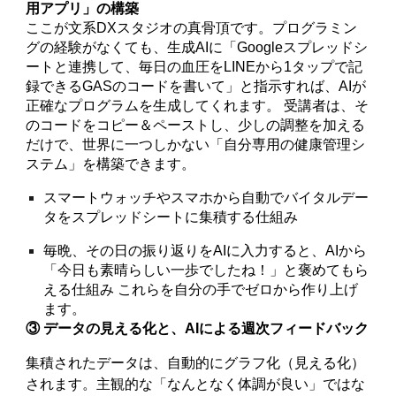
用アプリ」の構築
ここが文系DXスタジオの真骨頂です。プログラミン
グの経験がなくても、生成AIに「Googleスプレッドシ
ートと連携して、毎日の血圧をLINEから1タップで記
録できるGASのコードを書いて」と指示すれば、AIが
正確なプログラムを生成してくれます。 受講者は、そ
のコードをコピー＆ペーストし、少しの調整を加える
だけで、世界に一つしかない「自分専用の健康管理シ
ステム」を構築できます。
スマートウォッチやスマホから自動でバイタルデー
タをスプレッドシートに集積する仕組み
毎晩、その日の振り返りをAIに入力すると、AIから
「今日も素晴らしい一歩でしたね！」と褒めてもら
える仕組み これらを自分の手でゼロから作り上げ
ます。
③ データの見える化と、AIによる週次フィードバック
集積されたデータは、自動的にグラフ化（見える化）
されます。主観的な「なんとなく体調が良い」ではな