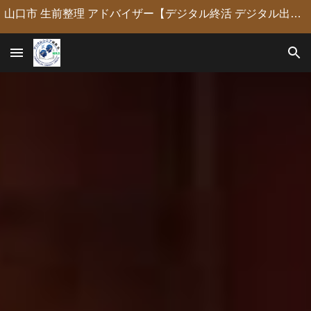
山口市 生前整理 アドバイザー【デジタル終活 デジタル出版 デジタルシニア編集長】定年後の人生の物語を「最高のデジタル資産」に編集・昇華。 古いネガやVHSのデジタル化からプロの構成による自分史動画制作、終活事務までトータルサポート。 長年のキャリアを持つプロがあなたの想いの継承を全力で支援します。
Skip to main content
Skip to navigation