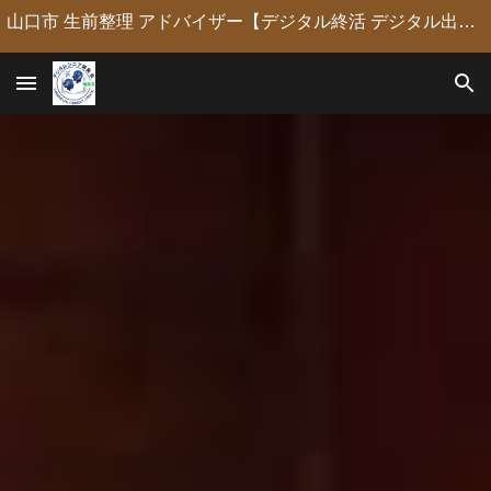
山口市 生前整理 アドバイザー【デジタル終活 デジタル出版 デジタルシニア編集長】定年後の人生の物語を「最高のデジタル資産」に編集・昇華。 古いネガやVHSのデジタル化からプロの構成による自分史動画制作、終活事務までトータルサポート。 長年のキャリアを持つプロがあなたの想いの継承を全力で支援します。
Skip to main content
Skip to navigation