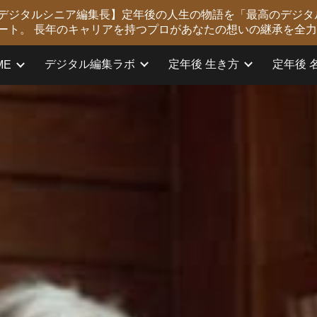
版 デジタルシニア編集長】定年後の人生の物語を「最高のデジタ
ip to main content
Skip to navigat
ート。 長年のキャリアを持つプロがあなたの想いの継承を全
デジタル編集ラボ
定年後 生き方
定年後 
ME