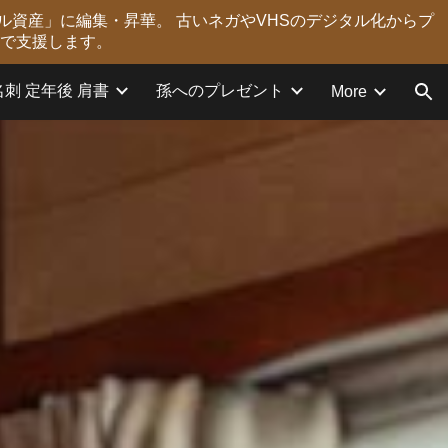
ル資産」に編集・昇華。 古いネガやVHSのデジタル化からプ
ion
力で支援します。
名刺 定年後 肩書
孫へのプレゼント
More