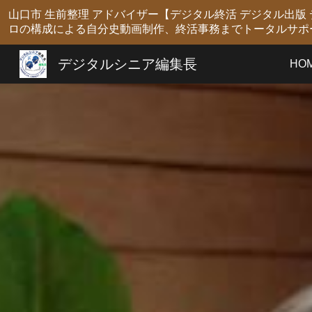
山口市 生前整理 アドバイザー【デジタル終活 デジタル出
Sk
ロの構成による自分史動画制作、終活事務までトータルサポ
デジタルシニア編集長
HO