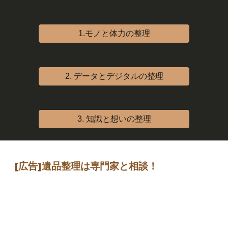
1.モノと体力の整理
2. データとデジタルの整理
3. 知識と想いの整理
[広告]
遺品整理は専門家
と相談
！