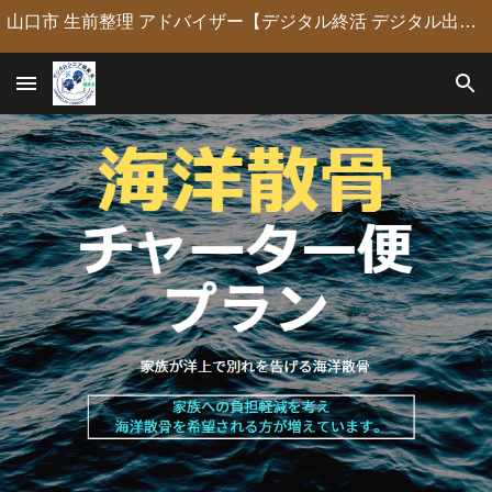
山口市 生前整理 アドバイザー【デジタル終活 デジタル出版 デジタルシニア編集長】定年後の人生の物語を「最高のデジタル資産」に編集・昇華。 古いネガやVHSのデジタル化からプロの構成による自分史動画制作、終活事務までトータルサポート。 長年のキャリアを持つプロがあなたの想いの継承を全力で支援します。
Skip to main content
Skip to navigation