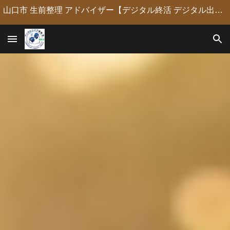
山口市 生前整理 アドバイザー【デジタル終活 デジタル出版 デジタルシニア編集長】定年後の人生の物語を「最高のデジタル資産」に編集・昇華。 古いネガやVHSのデジタル化からプロの構成による自分史動画制作、終活事務までトータルサポート。 長年のキャリアを持つプロがあなたの想いの継承を全力で支援します。
Skip to main content
Skip to navigation