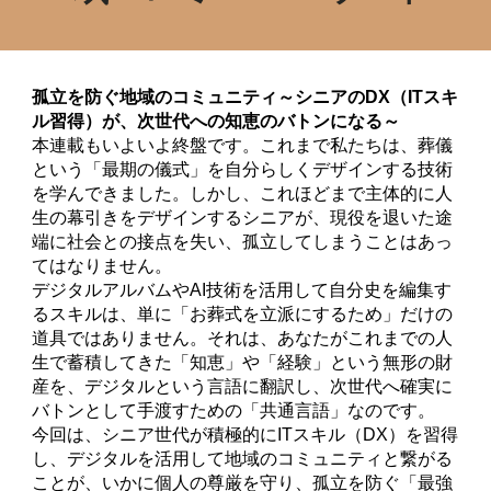
孤立を防ぐ地域のコミュニティ～シニアのDX（ITスキ
ル習得）が、次世代への知恵のバトンになる～
本連載もいよいよ終盤です。これまで私たちは、葬儀
という「最期の儀式」を自分らしくデザインする技術
を学んできました。しかし、これほどまで主体的に人
生の幕引きをデザインするシニアが、現役を退いた途
端に社会との接点を失い、孤立してしまうことはあっ
てはなりません。
デジタルアルバムやAI技術を活用して自分史を編集す
るスキルは、単に「お葬式を立派にするため」だけの
道具ではありません。それは、あなたがこれまでの人
生で蓄積してきた「知恵」や「経験」という無形の財
産を、デジタルという言語に翻訳し、次世代へ確実に
バトンとして手渡すための「共通言語」なのです。
今回は、シニア世代が積極的にITスキル（DX）を習得
し、デジタルを活用して地域のコミュニティと繋がる
ことが、いかに個人の尊厳を守り、孤立を防ぐ「最強