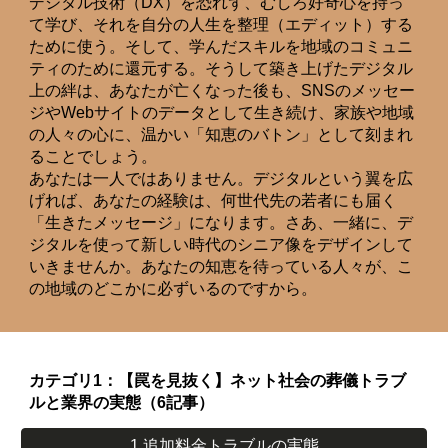
デジタル技術（DX）を恐れず、むしろ好奇心を持っ
て学び、それを自分の人生を整理（エディット）する
ために使う。そして、学んだスキルを地域のコミュニ
ティのために還元する。そうして築き上げたデジタル
上の絆は、あなたが亡くなった後も、SNSのメッセー
ジやWebサイトのデータとして生き続け、家族や地域
の人々の心に、温かい「知恵のバトン」として刻まれ
ることでしょう。
あなたは一人ではありません。デジタルという翼を広
げれば、あなたの経験は、何世代先の若者にも届く
「生きたメッセージ」になります。さあ、一緒に、デ
ジタルを使って新しい時代のシニア像をデザインして
いきませんか。あなたの知恵を待っている人々が、こ
の地域のどこかに必ずいるのですから。
カテゴリ1：【罠を見抜く】ネット社会の葬儀トラブ
ルと業界の実態（6記事）
1.追加料金トラブルの実態