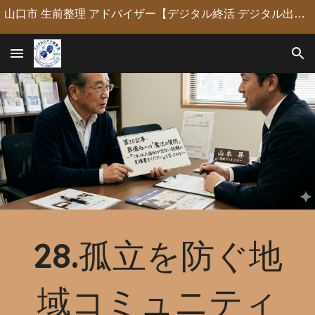
山口市 生前整理 アドバイザー【デジタル終活 デジタル出版 デジタルシニア編集長】定年後の人生の物語を「最高のデジタル資産」に編集・昇華。 古いネガやVHSのデジタル化からプロの構成による自分史動画制作、終活事務までトータルサポート。 長年のキャリアを持つプロがあなたの想いの継承を全力で支援します。
Skip to main content
Skip to navigation
28.孤立を防ぐ地
域コミュニティ