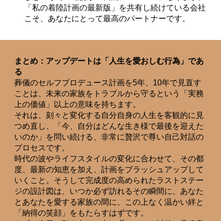
「私の着陸計画の最新版」を共有し続けている会社
こそ、あなたにとって最高のパートナーです。
まとめ：アップデートは「人生を愛おしむ行為」であ
る
葬儀のセルフプロデュース計画を5年、10年で見直す
ことは、未来の家族をトラブルから守るという「実務
上の価値」以上の意味を持ちます。
それは、刻々と変化する自分自身の人生を客観的に見
つめ直し、「今、自分はどんな生き様で最後を迎えた
いのか」を問い続ける、非常に贅沢で尊い自己対話の
プロセスです。
時代の波やライフスタイルの変化に合わせて、その都
度、最新の知恵を加え、計画をブラッシュアップして
いくこと。そうして完成度の高められたラストステー
ジの設計図は、いつか必ず訪れるその瞬間に、あなた
とあなたを愛する家族の間に、この上なく温かい絆と
「納得の笑顔」をもたらすはずです。