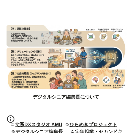
デジタルシニア編集長について
☺
文系DXスタジオ AMU
☺
ひらめきプロジェクト
☺
デジタルシニア編集長
☺
定年起業・セカンドキ