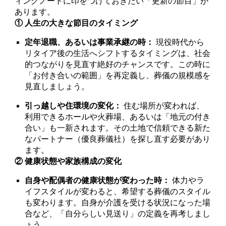
ィングノートに印をつけておきたい「更新の節目」が
あります。
① 人生の大きな節目のタイミング
定年退職、あるいは事業承継の時：
現役時代から
リタイア後の生活へシフトするタイミングは、社会
的つながりを見直す絶好のチャンスです。この時に
「お付き合いの範囲」を再定義し、葬儀の規模感を
見直しましょう。
引っ越しや住環境の変化：
住む場所が変われば、
利用できるホールや火葬場、あるいは「地元の付き
合い」も一新されます。その土地で信頼できる新た
なパートナー（優良葬儀社）を探し直す必要があり
ます。
② 健康状態や家族構成の変化
自身や配偶者の健康状態が変わった時：
体力やラ
イフスタイルが変わると、希望する葬儀のスタイル
も変わります。自身が介護を受ける状況になった場
合など、「自分らしい見送り」の定義を再考しまし
ょう。