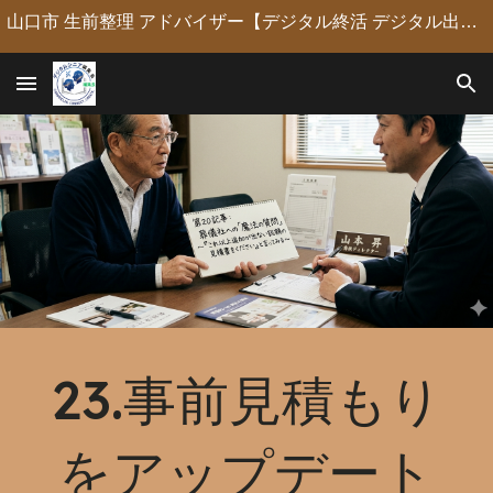
山口市 生前整理 アドバイザー【デジタル終活 デジタル出版 デジタルシニア編集長】定年後の人生の物語を「最高のデジタル資産」に編集・昇華。 古いネガやVHSのデジタル化からプロの構成による自分史動画制作、終活事務までトータルサポート。 長年のキャリアを持つプロがあなたの想いの継承を全力で支援します。
Skip to main content
Skip to navigation
23.事前見積もり
をアップデート