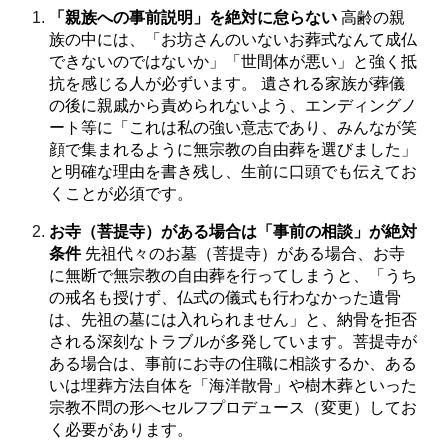
「親族への事前説明」を絶対に怠らない
高齢の親
族の中には、「お坊さんのいないお葬式なんて成仏
できないのではないか」「世間体が悪い」と強く抵
抗を感じる人が必ずいます。 遺される家族が葬儀
の後に親戚から責められないよう、エンディングノ
ート等に「これは私の強い意志であり、みんなが笑
顔で集まれるように無宗教の自由葬を選びました」
と明確な理由を書き残し、生前に口頭でも伝えてお
くことが必須です。
お寺（菩提寺）がある場合は「事前の相談」が絶対
条件
先祖代々のお墓（菩提寺）がある場合、お寺
に無断で無宗教の自由葬を行ってしまうと、「うち
の戒名も授けず、仏式の儀式も行わなかった遺骨
は、先祖の墓には入れられません」と、納骨を拒否
される深刻なトラブルが多発しています。菩提寺が
ある場合は、事前にお寺の住職に相談するか、ある
いは埋葬方法自体を「海洋散骨」や樹木葬といった
宗教不問の形へセルフプロデュース（変更）してお
く必要があります。