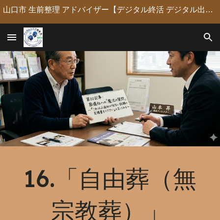
山口市 生前整理 アドバイザー【デジタル終活 デジタル出版 デジタルシニア編集長】定年後の人生の物語を「最高のデジタル資産」に編集・昇華。 古いネガやVHSのデジタル化からプロの構成による自分史動画制作、終活事務までトータルサポート。 長年のキャリアを持つプロがあなたの想いの継承を全力で支援します。
Skip to main content
Skip to navigation
16.「自由葬（無
宗教葬）」