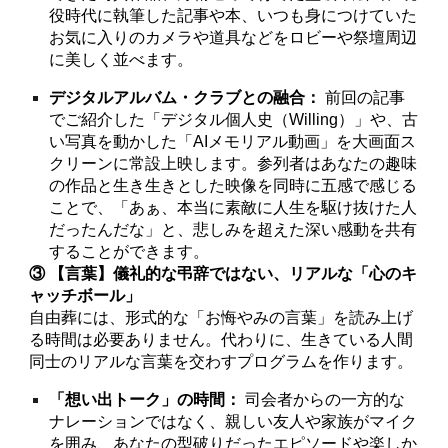
役時代に執筆した記事や本、いつも身につけていた
お気に入りのカメラや道具などをロビーや祭壇周辺
に美しく並べます。
デジタルアルバム・クラブとの融合：
前回の記事
でご紹介した「デジタル個人史（Willing）」や、古
い写真を動かした「AIメモリアル動画」を大画面ス
クリーンに常設上映します。参列者はあなたの趣味
の作品と生き生きとした映像を同時に五感で感じる
ことで、「あぁ、本当に素敵に人生を駆け抜けた人
だったんだな」と、悲しみを超えた深い感動を共有
することができます。
③ 【言葉】儀礼的な弔辞ではない、リアルな「心のキ
ャッチボール」
自由葬には、形式的な「お悔やみの言葉」を読み上げ
る時間は必要ありません。代わりに、生きている人間
同士のリアルな言葉を交わすプログラムを作ります。
「想い出トーク」の時間：
司会者からの一方的な
ナレーションではなく、親しい友人や家族がマイク
を囲み、あなたの型破りだったエピソードや楽しか