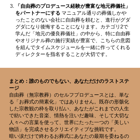
「自由葬のプロデュース経験が豊富な地元葬儀社」
をパートナーにする
マニュアル通りの葬儀しかや
ったことのない会社に自由葬を頼むと、進行がグダ
グダになり後悔することになります。カテゴリ2で
学んだ「地元の優良葬儀社」の中から、特に自由葬
やオリジナル葬の施行実績が豊富で、こちらの意図
を組んでタイムスケジュールを一緒に作ってくれる
ディレクターを指名することが大切です。
まとめ：誰のものでもない、あなただけのラストステ
ージ
自由葬（無宗教葬）のセルフプロデュースとは、単な
る「お葬式の簡素化」ではありません。既存の形骸化
した宗教観の枠を取り払い、あなたがこれまでの人生
で紡いできた音楽、情熱を注いだ趣味、そして大切な
人々への言葉を使って、世界にたった一つの「美しい
物語」を完成させるクリエイティブな挑戦です。
暗い涙だけで終わるお葬式にあなたの最期を委ねるの