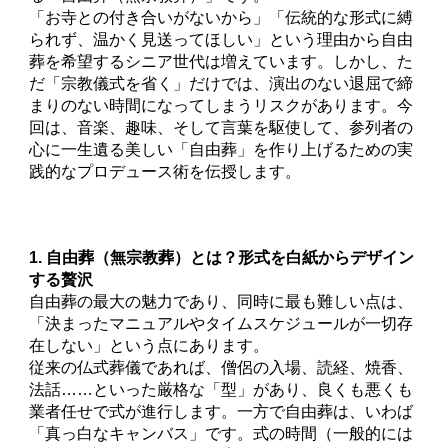
「お寺との付き合いがないから」「伝統的な形式に縛
られず、温かく見送ってほしい」という理由から自由
葬を希望するシニア世代は増えています。しかし、た
だ「宗教儀式を省く」だけでは、演出のない退屈で締
まりのない時間になってしまうリスクがあります。今
回は、音楽、趣味、そして言葉を駆使して、参列者の
心に一生遺る美しい「自由葬」を作り上げるための実
践的なプロデュース術を伝授します。
1. 自由葬（無宗教葬）とは？形式を白紙からデザイン
する贅沢
自由葬の最大の魅力であり、同時に最も難しい点は、
「決まったマニュアルやタイムスケジュールが一切存
在しない」という点にあります。
従来の仏式葬儀であれば、僧侶の入場、読経、焼香、
法話……といった厳格な「型」があり、良くも悪くも
業者任せで式が進行します。一方で自由葬は、いわば
「真っ白なキャンバス」です。式の時間（一般的には