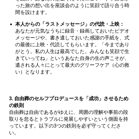
った旅の想い出を座談会のように笑顔で語り合う時
間を設けます。
本人からの「ラストメッセージ」の代読・上映：
あなたが元気なうちに録音・録画しておいたビデオ
メッセージや、書き遺しておいた感謝の手紙を、式
の最後に上映・代読してもらいます。「今まであり
がとう。私の人生は最高でした。みんなも笑顔で生
きていってね」というあなた自身の生の声こそが、
遺される人々にとって最大のグリーフケア（心の救
い）となります。
3. 自由葬のセルフプロデュースを「成功」させるため
の鉄則
自由葬は自由であるがゆえに、周囲の理解や事前の段
取りを怠るとトラブルに発展しやすいという側面を持
っています。以下の3つの鉄則を必ず守ってくださ
い。