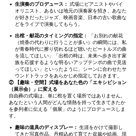
生演奏のプロデュース：
式場にピアニストやバイ
オリニスト、あるいは地元の演奏家を招き、あなた
が好きだったジャズ、映画音楽、日本の古い歌曲な
どをライブで演奏してもらう。
出棺・献花のタイミングの指定：
「お別れの献花
（焼香の代わりに行うことが多い）の瞬間には、私
が青春時代に擦り切れるほど聴いたビートルズの曲
を流してほしい」「出棺の時は、未来へ歩き出す家
族を応援するような明るいアップテンポの曲で見送
ってほしい」といったように、シーンに合わせたサ
ウンドトラックをあらかじめ指定しておきます。
② 【趣味・空間】式場をあなた色の「エキシビション
（展示会）」に変える
自由葬の式場は、単に棺を置く場所ではありません。
あなたという人間がどんな情熱を持って生きてきたか
を参列者に伝える「個展」のようにプロデュースしま
す。
趣味の道具のディスプレー：
生涯をかけて撮影し
てきた写真作品、丹精込めて育てた盆栽や絵画、現