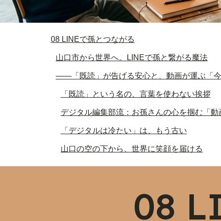
08 LINEで孫とつながる
山口市から世界へ。LINEで孫と繋がる魔法
――「既読」が告げる安心と、動画が運ぶ「
「既読」という名の、言葉を使わない挨拶
デジタル編集部流：お孫さんの心を掴む「動
「デジタルは冷たい」は、もう古い
山口の空の下から、世界に笑顔を届ける
08 