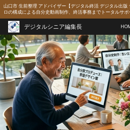
山口市 生前整理 アドバイザー【デジタル終活 デジタル出
Sk
ロの構成による自分史動画制作、終活事務までトータルサポ
デジタルシニア編集長
HO