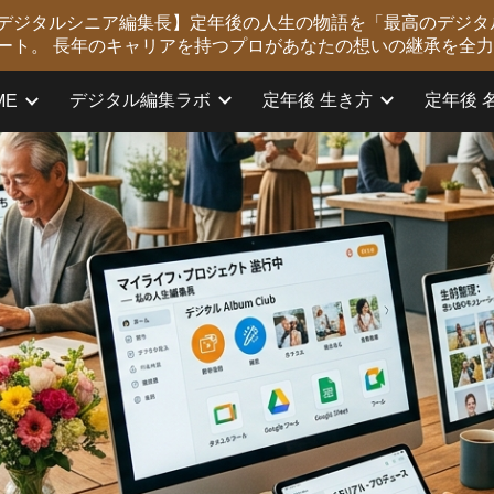
版 デジタルシニア編集長】定年後の人生の物語を「最高のデジタ
ip to main content
Skip to navigat
ート。 長年のキャリアを持つプロがあなたの想いの継承を全
デジタル編集ラボ
定年後 生き方
定年後 
ME