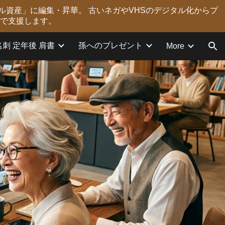
ル資産」に編集・昇華。 古いネガやVHSのデジタル化からプ
ion
力で支援します。
名刺 定年後 肩書
孫へのプレゼント
More