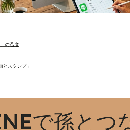
今」の温度
画とスタンプ」
LINEで孫と