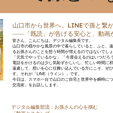
山口市から世界へ。LINEで孫と繋
――「既読」が告げる安心と、動画
皆さん、こんにちは。デジタル編集長です。
山口市の穏やかな風景の中で暮らしていると、ふと、
るお孫さんのことを想う時間が増えるのではないでし
「元気でやっているかな」 「今度会えるのはいつだろ
電話をかけるのは少し気恥ずかしいし、忙しい時間に
遠慮して、想いを心に仕舞い込んでいる方にこそ、ぜ
す。それが「LINE（ライン）」です。
今日は、スマホ一台で山口のご自宅と世界中を瞬時に
交流術」をお話しします。
デジタル編集部流：お孫さんの心を掴む