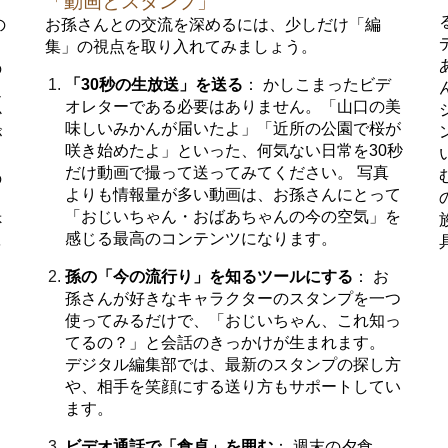
「動画とスタンプ」
の
お孫さんとの交流を深めるには、少しだけ「編
集」の視点を取り入れてみましょう。
の
「30秒の生放送」を送る
： かしこまったビデ
返
オレターである必要はありません。「山口の美
か
味しいみかんが届いたよ」「近所の公園で桜が
が
咲き始めたよ」といった、何気ない日常を30秒
だけ動画で撮って送ってみてください。 写真
の
よりも情報量が多い動画は、お孫さんにとって
し
「おじいちゃん・おばあちゃんの今の空気」を
否
感じる最高のコンテンツになります。
を
し
孫の「今の流行り」を知るツールにする
： お
ま
孫さんが好きなキャラクターのスタンプを一つ
使ってみるだけで、「おじいちゃん、これ知っ
てるの？」と会話のきっかけが生まれます。
デジタル編集部では、最新のスタンプの探し方
や、相手を笑顔にする送り方もサポートしてい
ます。
ビデオ通話で「食卓」を囲む
： 週末の夕食