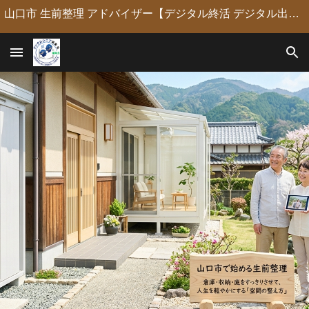
山口市 生前整理 アドバイザー【デジタル終活 デジタル出版 デジタルシニア編集長】定年後の人生の物語を「最高のデジタル資産」に編集・昇華。 古いネガやVHSのデジタル化からプロの構成による自分史動画制作、終活事務までトータルサポート。 長年のキャリアを持つプロがあなたの想いの継承を全力で支援します。
Skip to main content
Skip to navigation