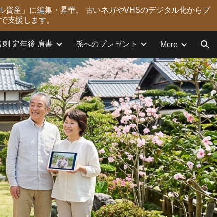
ル資産」に編集・昇華。 古いネガやVHSのデジタル化からプ
ion
力で支援します。
名刺 定年後 肩書
孫へのプレゼント
More