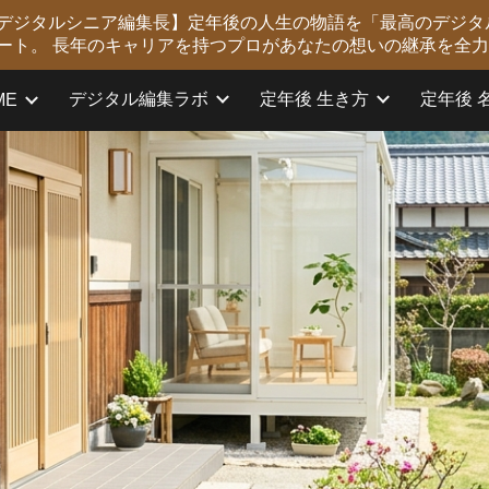
版 デジタルシニア編集長】定年後の人生の物語を「最高のデジタ
ip to main content
Skip to navigat
ート。 長年のキャリアを持つプロがあなたの想いの継承を全
デジタル編集ラボ
定年後 生き方
定年後 
ME