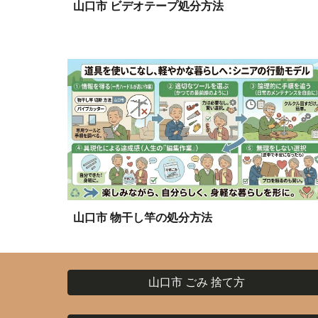
山口市 ビデオテープ処分方法
山口市
物干し竿の処分方法
山口市 ごみ 捨て方