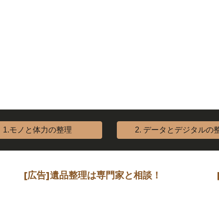
1.モノと体力の整理
2. データとデジタルの
[広告]
遺品整理は専門家
と相談
！