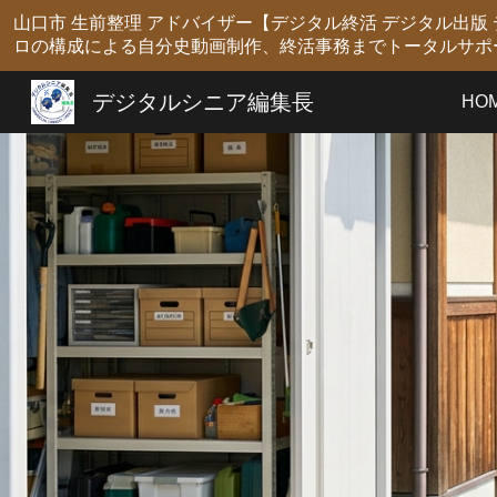
山口市 生前整理 アドバイザー【デジタル終活 デジタル出
Sk
ロの構成による自分史動画制作、終活事務までトータルサポ
デジタルシニア編集長
HO