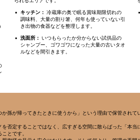
られるエリアです。
キッチン：
冷蔵庫の奥で眠る賞味期限切れの
、
調味料、大量の割り箸、何年も使っていない引
う
き出物の食器などを整理します。
洗面所：
いつもらったか分からない試供品の
シャンプー、ゴワゴワになった大量の古いタオ
、
ルなどを間引きます。
。
の
ン
つか孫が帰ってきたときに使うから」という理由で保管されて
ノを否定することではなく、広すぎる空間に散らばった「本当
ることです。