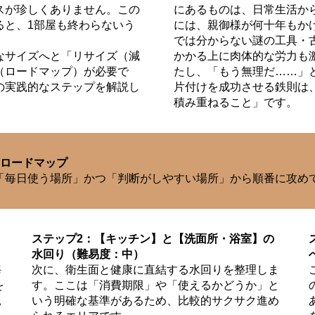
スが珍しくありません。この
にあるものは、日常生活か
ると、1部屋も終わらないう
には、親御様が何十年もか
では分からない謎の工具・
なサイズへと「リサイズ（減
かかる上に肉体的な労力も
（ロードマップ）が必要で
たし、「もう無理だ……」
の実践的なステップを解説し
片付けを成功させる鉄則は
積み重ねること」です。
・ロードマップ
「毎日使う場所」かつ「判断がしやすい場所」から順番に攻め
ステップ2：【キッチン】と【洗面所・浴室】の
水回り（難易度：中）
毎
次に、衛生面と健康に直結する水回りを整理しま
を
す。ここは「消費期限」や「使えるかどうか」と
見
いう明確な基準があるため、比較的サクサク進め