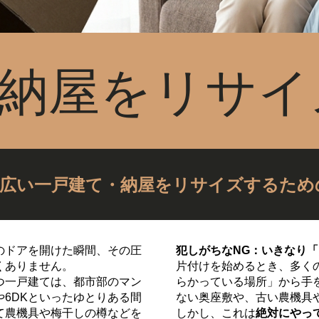
3.納屋をリサイ
広い一戸建て・納屋をリサイズするため
のドアを開けた瞬間、その圧
犯しがちなNG：いきなり
くありません。
片付けを始めるとき、多く
つ一戸建ては、都市部のマン
らかっている場所」から手
や6DKといったゆとりある間
ない奥座敷や、古い農機具
て農機具や梅干しの樽などを
しかし、これは
絶対にやっ