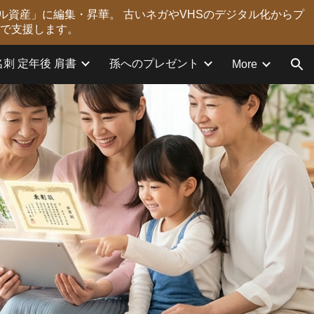
ル資産」に編集・昇華。 古いネガやVHSのデジタル化からプ
ion
力で支援します。
名刺 定年後 肩書
孫へのプレゼント
More