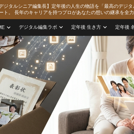
版 デジタルシニア編集長】定年後の人生の物語を「最高のデジタ
ip to main content
Skip to navigat
ート。 長年のキャリアを持つプロがあなたの想いの継承を全
デジタル編集ラボ
定年後 生き方
定年後 
ME