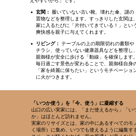
えやすいから」です。
玄関：
履いていない古い靴、壊れた傘、謎の
置物などを整理します。すっきりした玄関は
家に入るたびに「片付いてきている！」とい
爽快感を親子に与えてくれます。
リビング：
テーブルの上の期限切れの書類や
チラシ、使っていない健康器具などを整理し
親御様が安全に歩ける「動線」を確保します
毎日過ごす景色が変わることで、親御様自身
「家を綺麗に保ちたい」というモチベーショ
に火がつきます。
「いつか使う」を「今、使う」に凝縮する
山口の広い実家には、「まだ使えるから」「い
か」はほとんど訪れません。
実家のリサイズとは、家の中にあるすべてのモ
く場所）に集め、いつでも使えるように編集す