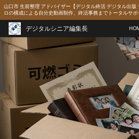
山口市 生前整理 アドバイザー【デジタル終活 デジタル出
Sk
ロの構成による自分史動画制作、終活事務までトータルサポ
デジタルシニア編集長
HO