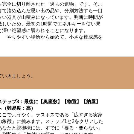
ら完全に切り離された「過去の遺物」です。そこ
けて溜め込んだ思い出の品や、分別方法すら一目
古い器具が山積みになっています。判断に時間が
激しいため、最初の1時間でエネルギーを使い果
と深い絶望感に襲われることになります。
、「やりやすい場所から始めて、小さな達成感を
ていきましょう。
ステップ3：最後に【奥座敷】【物置】【納屋】
へ（難易度：高）
ここでようやく、ラスボスである「広すぎる実家
の象徴」に挑みます。ステップ1と2をクリアした
あなたと親御様には、すでに「要る・要らない」