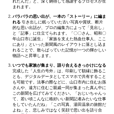
れたんだ」と、深く納得して感謝するプロセスが生
まれます。
バラバラの思い出が、一本の「ストーリー」に編ま
れる
引き出しに眠っていた古い写真や賞状、断片
的な思い出話が、プロの編集力によって「見出し」
と「記事」に仕立てられます。「〇〇さん、昭和〇
年山口市に誕生」「家族を支えた熱血仕事人、ここ
にあり」といった新聞風のレイアウトに落とし込ま
れることで、散らばっていた記憶が一つの輝かしい
物語へと昇華します。
いつでも家族が集まり、語り合えるきっかけになる
完成した「人生の号外」は、印刷して額縁に飾るこ
とも、デジタルデータとしてスマホで共有すること
も可能です。法事の際などに、山口市内に住むお孫
さんや、遠方に住むご親戚一同が集まった真ん中に
この新聞を広げてみてください。「おじいちゃんっ
て、若い頃こんなに格好いい新聞記者みたいな仕事
をしていたんだね」「この写真、湯田温泉の旅館だ
よね」と、悲しみではなく笑顔で思い出を語り合