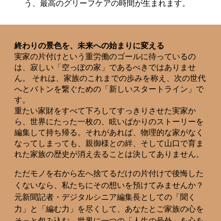
う、最高のグリーフケアの時間が生まれます。
終わりの景色を、未来への始まりに変える
実家の片付けという重労働のゴールに待っているの
は、寂しい「空っぽの家」であるべきではありませ
ん。 それは、家族のこれまでの歩みを称え、次の世代
へとバトンを繋ぐための「新しいスタートライン」で
す。
重たい家財をすべて下ろしてすっきりさせた実家か
ら、世界にたった一枚の、眩いばかりのストーリーを
編集して持ち帰る。それがあれば、物理的な家がなく
なってしまっても、親御様との絆、そして山口で育ま
れた家族の歴史が消え去ることは決してありません。
ただモノを右から左へ捨てるだけの片付けで後悔した
くないなら、私たちにその想いを預けてみませんか？
元新聞記者・デジタルシニア編集長としての「聞く
力」と「編む力」を尽くして、あなたとご家族の心を
そっと包み込む、世界に一つの「人生の号外」を心を