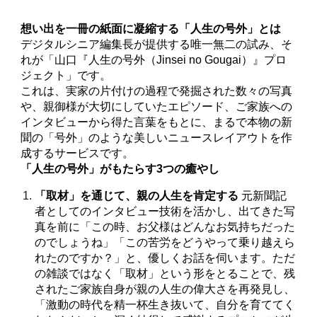
想い出を一冊の紙面に凝縮する「人生の号外」とは
デジタルシニア編集長が提供する唯一無二の試み、そ
れが「山口『人生の号外（Jinsei no Gougai）』プロ
ジェクト」です。
これは、実家の片付けの過程で発掘された数々の写真
や、親御様が大切にしていたエピソード、ご家族への
インタビューから得た言葉をもとに、まるで本物の新
聞の「号外」のような美しいニュースレイアウトを作
成するサービスです。
「人生の号外」がもたらす3つの癒やし
「取材」を通じて、親の人生を肯定する
元新聞記
者としてのインタビュー技術を活かし、出てきた写
真を前に「この時、お父様はどんなお気持ちだった
のでしょうね」「この苦労をどうやって乗り越えら
れたのですか？」と、優しくお話を伺います。ただ
の雑談ではなく「取材」という形をとることで、残
されたご家族自身が親の人生の偉大さを再発見し、
「激動の時代を精一杯生き抜いて、自分を育ててく