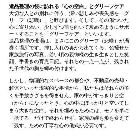
遺品整理の後に訪れる「心の空白」とグリーフケア
大切な人との別れに伴う、深い悲しみや喪失感を「グ
リーフ（悲嘆）」と呼びます。そして、その傷ついた
心に寄り添い、少しずつ前を向いて歩めるようにサポ
ートすることを「グリーフケア」といいます。
遺品整理の現場は、まさにこのグリーフ（悲嘆）が渦
巻く場所です。押し入れの奥から出てくる、色褪せた
家族旅行の写真、若い頃の親御様の生き生きとした笑
顔、手書きの育児日記。それらの一点一点が、残され
た子世代の胸を締め付けます。
しかし、物理的なスペースの都合や、不動産の売却・
解体といった現実的な事情から、私たちはそれらの多
くを手放さざるを得ません。家の中がすっきりと空
（から）になったとき、心の中にぽっかりと空いてし
まう大きな空白。それを埋めるためには、モノを単に
「捨てる」だけで終わらせず、家族の絆を形を変えて
「残す」ための丁寧な心の儀式が必要です。