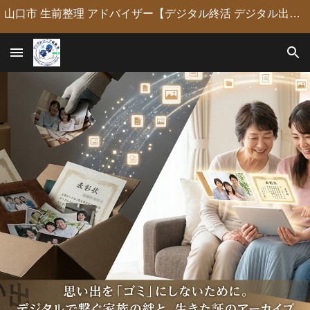
山口市 生前整理 アドバイザー【デジタル終活 デジタル出版 デジタルシニア編集長】定年後の人生の物語を「最高のデジタル資産」に編集・昇華。 古いネガやVHSのデジタル化からプロの構成による自分史動画制作、終活事務までトータルサポート。 長年のキャリアを持つプロがあなたの想いの継承を全力で支援します。
Skip to main content
Skip to navigation