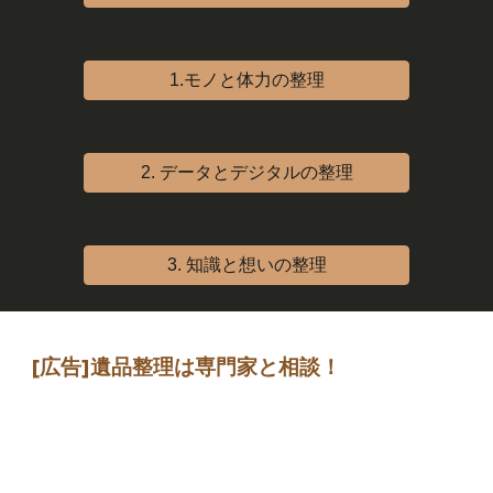
1.モノと体力の整理
2. データとデジタルの整理
3. 知識と想いの整理
[広告]
遺品整理は専門家
と相談
！