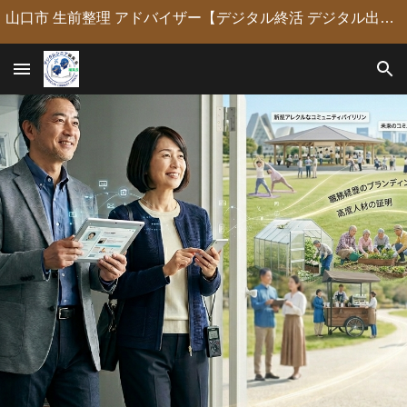
山口市 生前整理 アドバイザー【デジタル終活 デジタル出版 デジタルシニア編集長】定年後の人生の物語を「最高のデジタル資産」に編集・昇華。 古いネガやVHSのデジタル化からプロの構成による自分史動画制作、終活事務までトータルサポート。 長年のキャリアを持つプロがあなたの想いの継承を全力で支援します。
Skip to main content
Skip to navigation