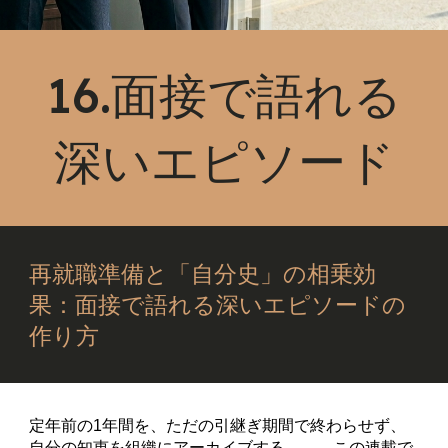
16.面接で語れる
深いエピソード
再就職準備と「自分史」の相乗効
果：面接で語れる深いエピソードの
作り方
定年前の1年間を、ただの引継ぎ期間で終わらせず、
自分の知恵を組織にアーカイブする――。この連載で