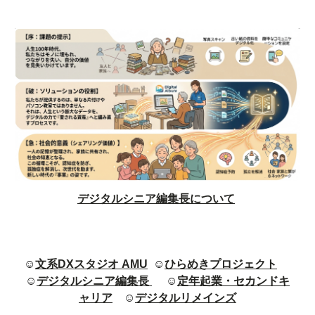
デジタルシニア編集長について
☺
文系DXスタジオ AMU
☺
ひらめきプロジェクト
☺
デジタルシニア編集長
☺
定年起業・セカンドキ
ャリア
☺
デジタルリメインズ