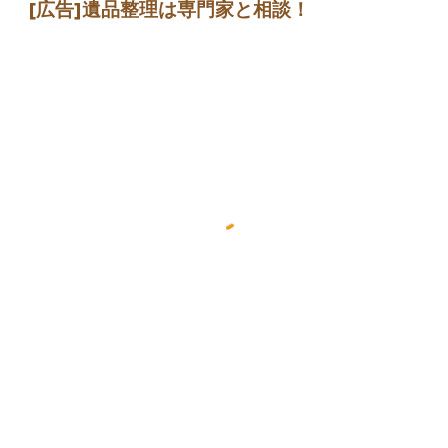
[広告]
遺品整理は専門家
と相談
！