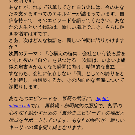
の表明です。
あなたがこれまで執筆してきた自分史には、今のあな
たを支えるすべてのエネルギーが詰まっています。自
信を持って、そのエピソードを語ってください。あな
たの人生という物語は、新しい場所でこそ、さらに輝
きを増すはずです。
さあ、次はどんな物語を、新しい仲間に語りかけます
か？
次回のテーマ：
「心構えの編集：会社という後ろ盾を
外した後の『自分』を見つける」 次回は、いよいよ組
織の肩書きがなくなる瞬間に向け、精神的な自立——
すなわち、会社に依存しない「個」としての誇りをど
う維持し、再構築するか、その内面的な準備について
深掘りします。
あなたのエピソードを、最高の武器に。
digital-
album.club
では、再就職・顧問契約の面接で、相手の
心を深く動かすための「自分史エピソード」の抽出と
構成をサポートしています。あなたの物語が、新しい
キャリアの扉を開く鍵となります。