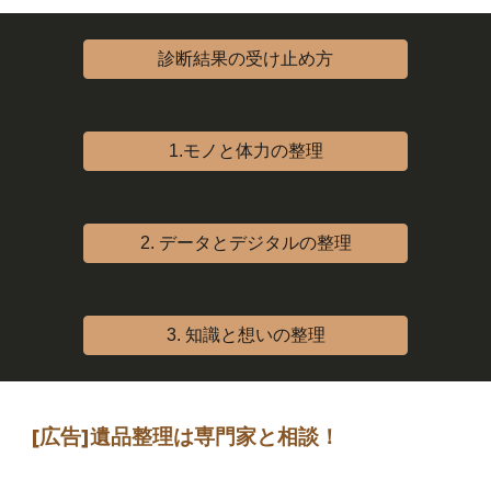
診断結果の受け止め方
1.モノと体力の整理
2. データとデジタルの整理
3. 知識と想いの整理
[広告]
遺品整理は専門家
と相談
！