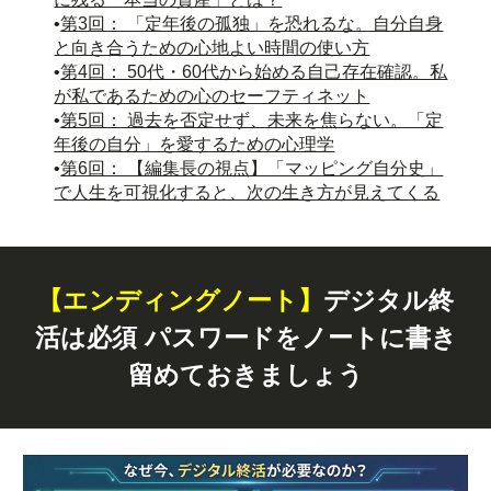
•
第3回： 「定年後の孤独」を恐れるな。自分自身
と向き合うための心地よい時間の使い方
•
第4回： 50代・60代から始める自己存在確認。私
が私であるための心のセーフティネット
•
第5回： 過去を否定せず、未来を焦らない。「定
年後の自分」を愛するための心理学
•
第6回： 【編集長の視点】「マッピング自分史」
で人生を可視化すると、次の生き方が見えてくる
【エンディングノート】
デジタル終
活は必須 パスワードをノートに書き
留めておきましょう