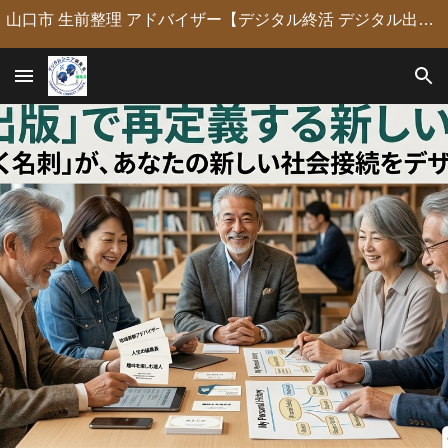
山口市 生前整理 アドバイザー【デジタル終活 デジタル出版 デジタルシニア編集長】定年後の人生の物語を「最高のデジタル資産」に編集・昇華。 古いネガやVHSのデジタル化からプロの構成による自分史動画制作、終活事務までトータルサポート。 長年のキャリアを持つプロがあなたの想いの継承を全力で支援します。
Skip to main content
Skip to navigation