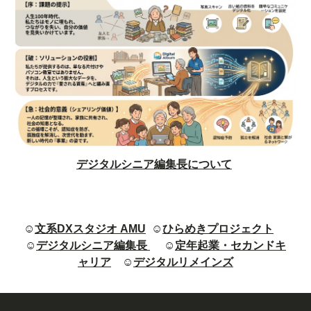
デジタルシニア編集長について
☺
文系DXスタジオ AMU
☺
ひらめきプロジェクト
☺
デジタルシニア編集長
☺
定年起業・セカンドキ
ャリア
☺
デジタルリメインズ