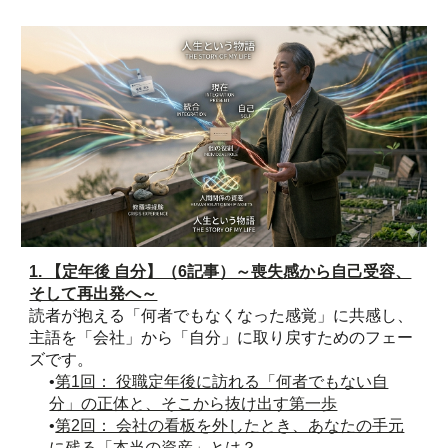
1. 【定年後 自分】（6記事）～喪失感から自己受容、
そして再出発へ～
読者が抱える「何者でもなくなった感覚」に共感し、
主語を「会社」から「自分」に取り戻すためのフェー
ズです。
•
第1回： 役職定年後に訪れる「何者でもない自
分」の正体と、そこから抜け出す第一歩
•
第2回： 会社の看板を外したとき、あなたの手元
に残る「本当の資産」とは？