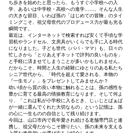
ち歩きを始めたと思ったら、もうすぐ小学校への入
学、あるいは中学校・高校への進学……。そんな人生
の大きな節目、いわば孫の「はじめての冒険」のタイ
ミングこそ、祖父母世代のプロデュース力が最も光る
瞬間です。
最近は、インターネットで検索すれば安くて手頃な学
習机やランドセル、文房具がいくらでも手に入る時代
になりました。子ども世代（パパ・ママ）も、日々の
忙しさから「とりあえずネットで評判の良いものを」
と手軽に済ませてしまうことが多いかもしれません。
だからこそ、時間と人生の経験にゆとりのある私たち
シニア世代から、「時代を超えて愛される、本物の
『一生モノ』」をプレゼントしてみませんか？
幼い頃から質の良い本物に触れることは、孫の感性を
豊かに育てる最高の情操教育になります。そして何よ
り、「これは私が小学校に入るとき、じぃじとばぁば
が一緒に選んでくれた大切なもの」という記憶は、孫
の心に一生ものの自信として残り続けます。
今回は、山口市内で長年愛され続ける老舗専門店と連
携し、祖父母だからこそ贈りたい、孫の未来を支える