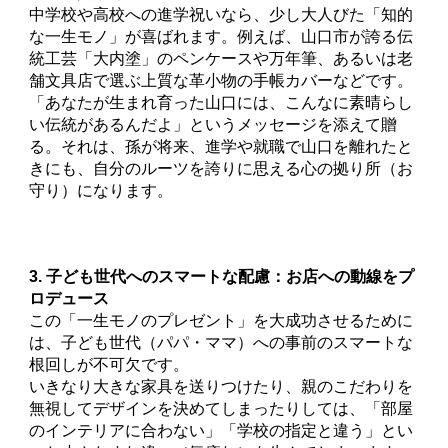
中学校や高校への進学祝いなら、少し大人びた「知的
な一生モノ」が喜ばれます。例えば、山口市が誇る伝
統工芸「大内塗」のペンケースや万年筆、あるいは老
舗文具店で選ぶ上質な革小物の手帳カバーなどです。
「あなたが生まれ育った山口には、こんなに素晴らし
い伝統があるんだよ」というメッセージを添えて贈
る。それは、孫が将来、進学や就職で山口を離れたと
きにも、自分のルーツを誇りに思える心の拠り所（お
守り）になります。
3. 子ども世代へのスマートな配慮：お店への動線をプ
ロデュース
この「一生モノのプレゼント」を大成功させるために
は、子ども世代（パパ・ママ）への事前のスマートな
根回しが不可欠です。
いきなり大きな家具を送りつけたり、親のこだわりを
無視してデザインを決めてしまったりしては、「部屋
のインテリアに合わない」「学校の指定と違う」とい