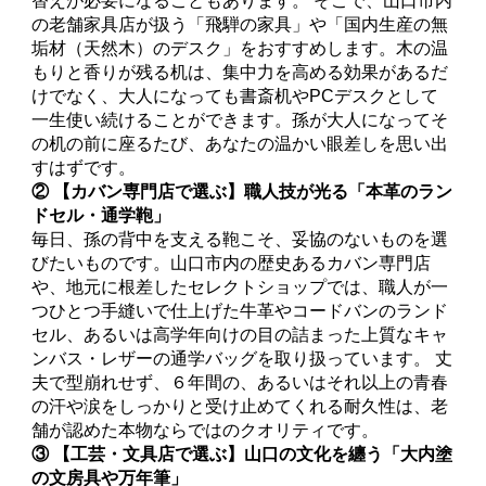
替えが必要になることもあります。 そこで、山口市内
の老舗家具店が扱う「飛騨の家具」や「国内生産の無
垢材（天然木）のデスク」をおすすめします。木の温
もりと香りが残る机は、集中力を高める効果があるだ
けでなく、大人になっても書斎机やPCデスクとして
一生使い続けることができます。孫が大人になってそ
の机の前に座るたび、あなたの温かい眼差しを思い出
すはずです。
② 【カバン専門店で選ぶ】職人技が光る「本革のラン
ドセル・通学鞄」
毎日、孫の背中を支える鞄こそ、妥協のないものを選
びたいものです。山口市内の歴史あるカバン専門店
や、地元に根差したセレクトショップでは、職人が一
つひとつ手縫いで仕上げた牛革やコードバンのランド
セル、あるいは高学年向けの目の詰まった上質なキャ
ンバス・レザーの通学バッグを取り扱っています。 丈
夫で型崩れせず、６年間の、あるいはそれ以上の青春
の汗や涙をしっかりと受け止めてくれる耐久性は、老
舗が認めた本物ならではのクオリティです。
③ 【工芸・文具店で選ぶ】山口の文化を纏う「大内塗
の文房具や万年筆」