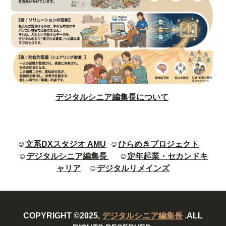
デジタルシニア編集長について
☺
文系DXスタジオ AMU
☺
ひらめきプロジェクト
☺
デジタルシニア編集長
☺
定年起業・セカンドキ
ャリア
☺
デジタルリメインズ
COPYRIGHT ©2025,
デジタルシニア編集長
.ALL