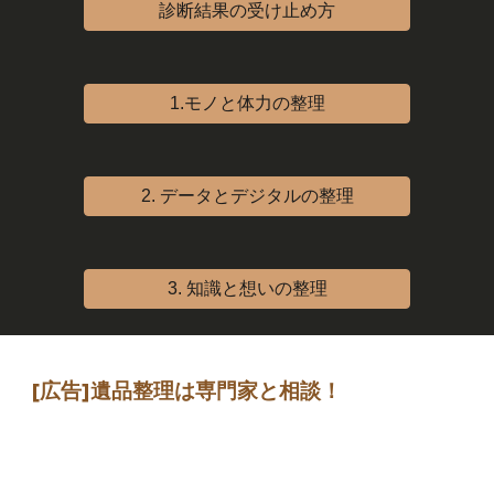
診断結果の受け止め方
1.モノと体力の整理
2. データとデジタルの整理
3. 知識と想いの整理
[広告]
遺品整理は専門家
と相談
！