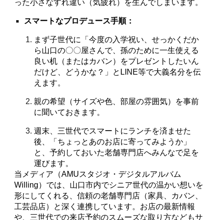
った小さなすれ違い（気疲れ）を生んでしまいます。
スマートなプロデュース手順：
まず子世代に「今度の入学祝い、せっかくだか
ら山口の〇〇屋さんで、孫のために一生使える
良い机（またはカバン）をプレゼントしたいん
だけど、どうかな？」とLINE等で大義名分を伝
えます。
親の希望（サイズや色、部屋の雰囲気）を事前
に聞いておきます。
週末、三世代でスマートにランチを済ませた
後、「ちょっとあのお店に寄ってみようか」
と、予約しておいた老舗専門店へみんなで足を
運びます。
当メディア（AMUスタジオ・デジタルアルバム
Willing）では、山口市内でシニア世代の温かい想いを
形にしてくれる、信頼の老舗専門店（家具、カバン、
工芸品店）と深く連携しています。お店の最新情報
や、三世代での来店予約のスムーズな取り方などもサ