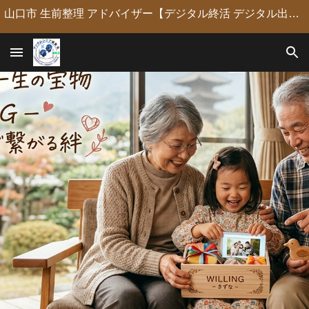
山口市 生前整理 アドバイザー【デジタル終活 デジタル出版 デジタルシニア編集長】定年後の人生の物語を「最高のデジタル資産」に編集・昇華。 古いネガやVHSのデジタル化からプロの構成による自分史動画制作、終活事務までトータルサポート。 長年のキャリアを持つプロがあなたの想いの継承を全力で支援します。
Skip to main content
Skip to navigation