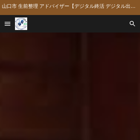
山口市 生前整理 アドバイザー【デジタル終活 デジタル出版 デジタルシニア編集長】定年後の人生の物語を「最高のデジタル資産」に編集・昇華。 古いネガやVHSのデジタル化からプロの構成による自分史動画制作、終活事務までトータルサポート。 長年のキャリアを持つプロがあなたの想いの継承を全力で支援します。
Skip to main content
Skip to navigation