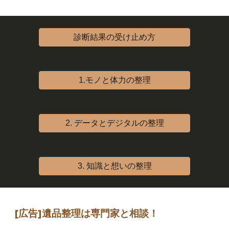
診断結果の受け止め方
1.モノと体力の整理
2. データとデジタルの整理
3. 知識と想いの整理
[広告]
遺品整理は専門家
と相談
！