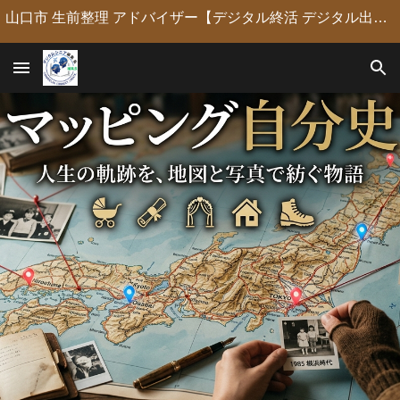
山口市 生前整理 アドバイザー【デジタル終活 デジタル出版 デジタルシニア編集長】定年後の人生の物語を「最高のデジタル資産」に編集・昇華。 古いネガやVHSのデジタル化からプロの構成による自分史動画制作、終活事務までトータルサポート。 長年のキャリアを持つプロがあなたの想いの継承を全力で支援します。
Skip to main content
Skip to navigation