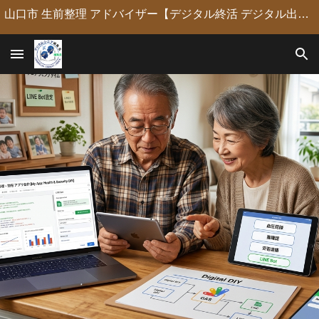
山口市 生前整理 アドバイザー【デジタル終活 デジタル出版 デジタルシニア編集長】定年後の人生の物語を「最高のデジタル資産」に編集・昇華。 古いネガやVHSのデジタル化からプロの構成による自分史動画制作、終活事務までトータルサポート。 長年のキャリアを持つプロがあなたの想いの継承を全力で支援します。
Skip to main content
Skip to navigation