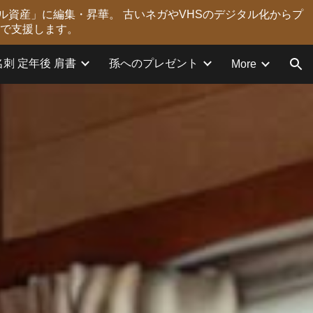
ル資産」に編集・昇華。 古いネガやVHSのデジタル化からプ
ion
力で支援します。
名刺 定年後 肩書
孫へのプレゼント
More