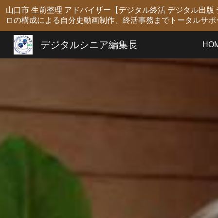
山口市 生前整理 アドバイザー【デジタル終活 デジタル出
Sk
ロの構成による自分史動画制作、終活事務までトータルサポ
デジタルシニア編集長
HO