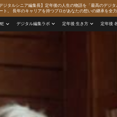
版 デジタルシニア編集長】定年後の人生の物語を「最高のデジタ
ip to main content
Skip to navigat
ート。 長年のキャリアを持つプロがあなたの想いの継承を全
デジタル編集ラボ
定年後 生き方
定年後 
ME