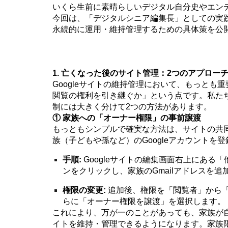
いくら生前に素晴らしいデジタル自分史やエン
今回は、「デジタルシニア編集長」としての実践
永続的に運用・維持管理するための具体策を公開
1. 亡くなった後のサイト管理：2つのアプロー
Googleサイトの維持管理において、もっとも
閲覧の権利を引き継ぐか」という点です。私た
制には大きく分けて2つの方法があります。
① 家族への「オーナー権限」の事前譲渡
もっともシンプルで確実な方法は、サイトの共
族（子どもや孫など）のGoogleアカウントを
手順:
Googleサイトの編集画面右上にある
ンをクリックし、家族のGmailアドレスを追
権限の変更:
追加後、権限を「閲覧者」から
らに「オーナー権限を譲渡」を選択します。
これにより、万が一のことがあっても、家族が
イトを維持・管理できるようになります。家族