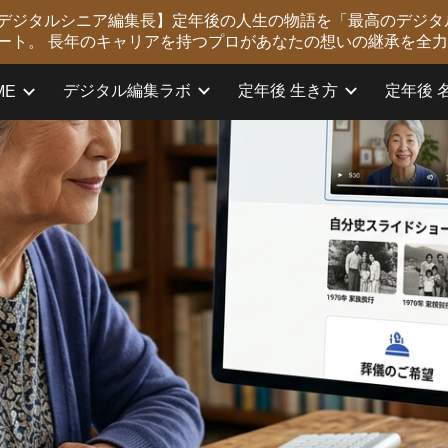
版 デジタルシニア編集長】定年後の人生の物語を「最高のデジタ
ip to main content
Skip to navigat
ート。 長年のキャリアを持つプロがあなたの想いの継承を全
デジタル編集ラボ
定年後 生き方
定年後 
ME