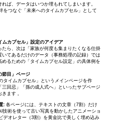
ければ、データはいつか埋もれてしまいます。
の絆をつなぐ「未来へのタイムカプセル」として
タイムカプセル」設定のアイデア
ったら、次は「家族が何度も集まりたくなる仕掛
置いてあるだけのデータ（事務処理の記録）では
高めるための「タイムカプセル設定」の具体例を
の節目」ページ
来へのタイムカプセル」というメインページを作
「三回忌」「孫の成人式へ」といったサブページ
きます 。
置:
各ページには、テキストの文章（7割）だけ
のAI技術を使って古い写真を動かしたアニメーショ
ビデオレター（3割）を黄金比で美しく埋め込み