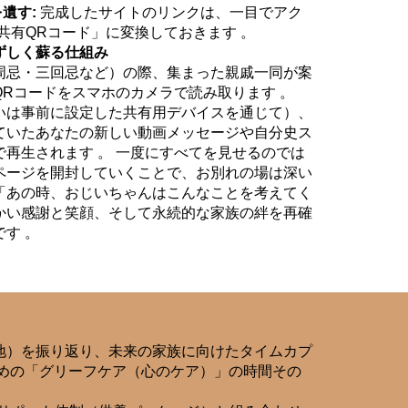
遺す:
完成したサイトのリンクは、一目でアク
共有QRコード」に変換しておきます 。
ずしく蘇る仕組み
周忌・三回忌など）の際、集まった親戚一同が案
Rコードをスマホのカメラで読み取ります 。
いは事前に設定した共有用デバイスを通じて）、
ていたあなたの新しい動画メッセージや自分史ス
再生されます 。 一度にすべてを見せるのでは
ページを開封していくことで、お別れの場は深い
「あの時、おじいちゃんはこんなことを考えてく
かい感謝と笑顔、そして永続的な家族の絆を再確
す 。
地）を振り返り、未来の家族に向けたタイムカプ
めの「グリーフケア（心のケア）」の時間その