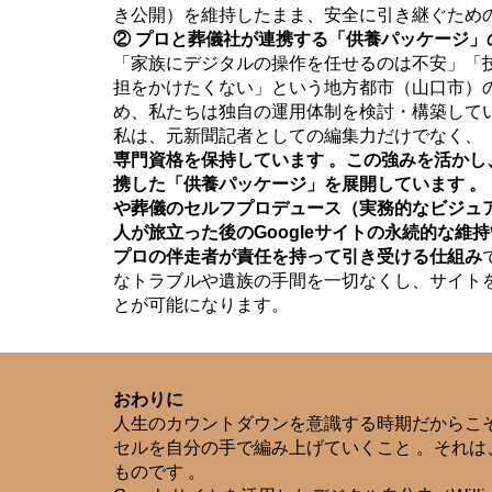
き公開）を維持したまま、安全に引き継ぐための
② プロと葬儀社が連携する「供養パッケージ」
「家族にデジタルの操作を任せるのは不安」「
担をかけたくない」という地方都市（山口市）
め、私たちは独自の運用体制を検討・構築してい
私は、元新聞記者としての編集力だけでなく、
専門資格を保持しています 。この強みを活かし
携した「供養パッケージ」を展開しています 。
や葬儀のセルフプロデュース（実務的なビジュ
人が旅立った後のGoogleサイトの永続的な維
プロの伴走者が責任を持って引き受ける仕組み
なトラブルや遺族の手間を一切なくし、サイトを
とが可能になります。
おわりに
人生のカウントダウンを意識する時期だからこ
セルを自分の手で編み上げていくこと 。それ
ものです 。