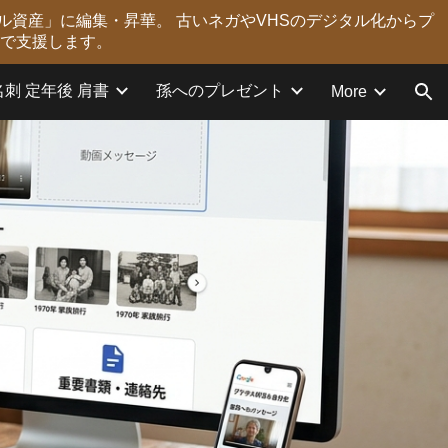
ル資産」に編集・昇華。 古いネガやVHSのデジタル化からプ
ion
力で支援します。
名刺 定年後 肩書
孫へのプレゼント
More