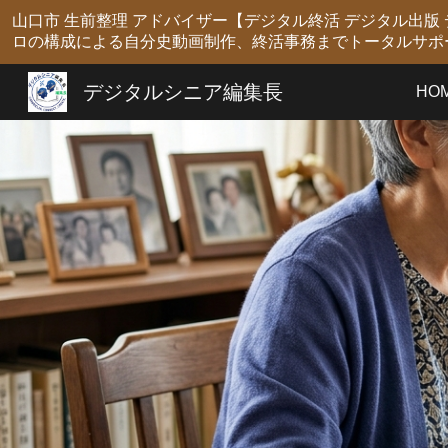
山口市 生前整理 アドバイザー【デジタル終活 デジタル出
Sk
ロの構成による自分史動画制作、終活事務までトータルサポ
デジタルシニア編集長
HO