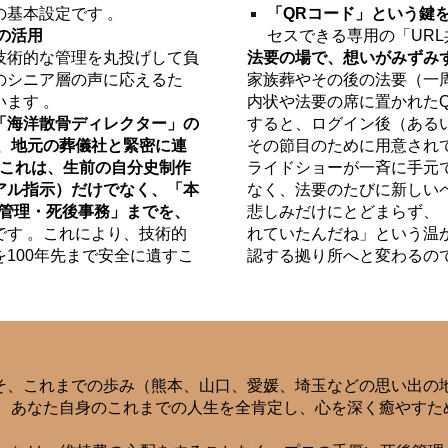
基本設定です 。
「QRコード」という鍵を
の活用
セスできる専用の「URL
技術的な管理を丸投げして負
法要の場で、想いがみずみ
のシニア層の声に応えるた
家族葬やその後の法要（一
ます 。
内状や法要の席に置かれたQ
「海洋散骨ディレクター」の
すると、ログイン後（ある
、地元の葬儀社と緊密に連
その節目のために用意され
 これは、生前の自分史制作
ライドショーが一斉に手元で
アル指示）だけでなく、「本
なく、法要のたびに新しい
持管理・死後事務」までを、
悲しみだけにとどまらず、
です 。これにより、技術的
れていたんだね」という温
100年先まで安全に遺すこ
認する拠り所へと変わるので
そ、これまでの歩み（熊本、山口、愛媛、埼玉などの思い出の
は、あなた自身のこれまでの人生を全肯定し、心を深く癒やすた