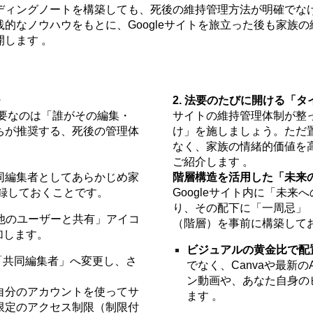
ディングノートを構築しても、死後の維持管理方法が明確でな
的なノウハウをもとに、Googleサイトを旅立った後も家族
します 。
チ
2. 法要のたびに開ける「
重要なのは「誰がその編集・
サイトの維持管理体制が整
ちが推奨する、死後の管理体
け」を施しましょう。ただ
なく、家族の情緒的価値を
ご紹介します 。
同編集者としてあらかじめ家
階層構造を活用した「未来
登録しておくことです。
Googleサイト内に「未
り、その配下に「一周忌」
「他のユーザーと共有」アイコ
（階層）を事前に構築してお
加します。
ビジュアルの黄金比で配
「共同編集者」へ変更し、さ
でなく、Canvaや最新
ン動画や、あなた自身の
自分のアカウントを使ってサ
ます 。
限定のアクセス制限（制限付