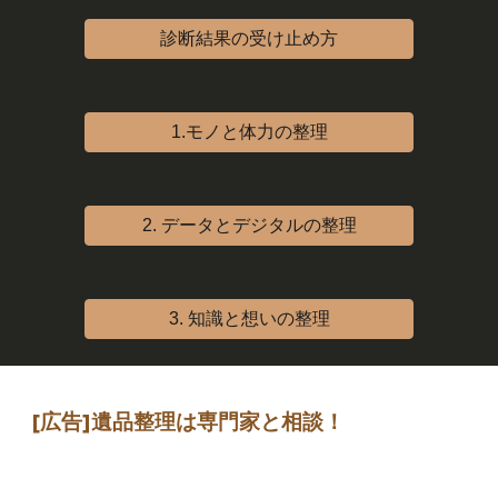
診断結果の受け止め方
1.モノと体力の整理
2. データとデジタルの整理
3. 知識と想いの整理
[広告]
遺品整理は専門家
と相談
！