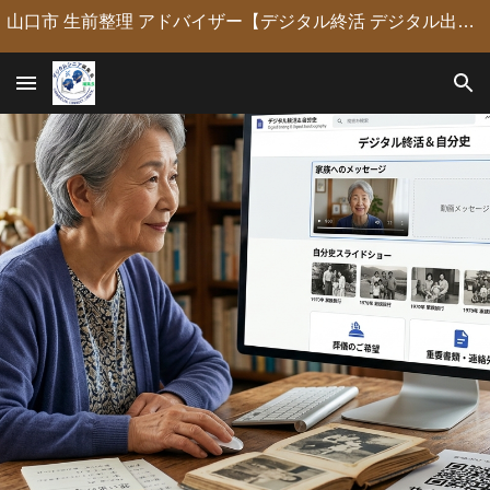
山口市 生前整理 アドバイザー【デジタル終活 デジタル出版 デジタルシニア編集長】定年後の人生の物語を「最高のデジタル資産」に編集・昇華。 古いネガやVHSのデジタル化からプロの構成による自分史動画制作、終活事務までトータルサポート。 長年のキャリアを持つプロがあなたの想いの継承を全力で支援します。
Skip to main content
Skip to navigation