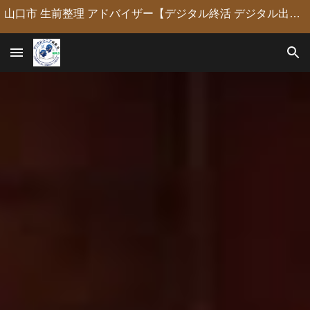
山口市 生前整理 アドバイザー【デジタル終活 デジタル出版 デジタルシニア編集長】定年後の人生の物語を「最高のデジタル資産」に編集・昇華。 古いネガやVHSのデジタル化からプロの構成による自分史動画制作、終活事務までトータルサポート。 長年のキャリアを持つプロがあなたの想いの継承を全力で支援します。
Skip to main content
Skip to navigation