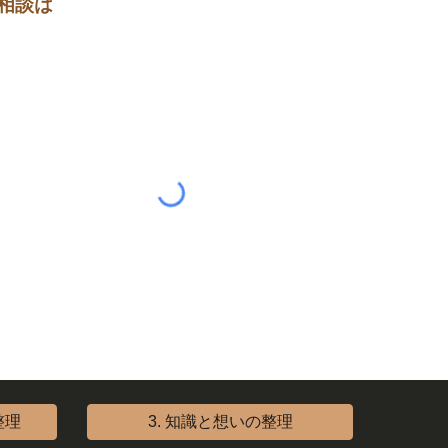
相談は
整理
3. 知識と想いの整理