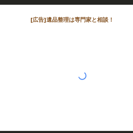
[広告]
遺品整理は専門家
と相談
！