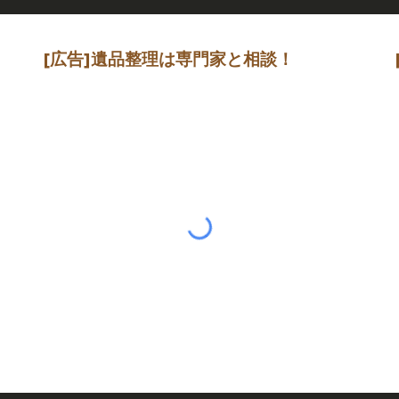
[広告]
遺品整理は専門家
と相談
！