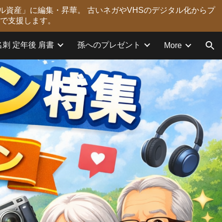
ル資産」に編集・昇華。 古いネガやVHSのデジタル化からプ
ion
力で支援します。
名刺 定年後 肩書
孫へのプレゼント
More