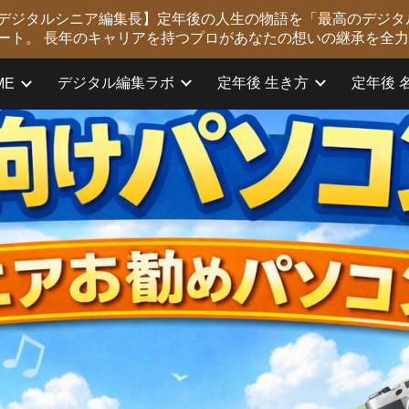
版 デジタルシニア編集長】定年後の人生の物語を「最高のデジタ
ip to main content
Skip to navigat
ート。 長年のキャリアを持つプロがあなたの想いの継承を全
デジタル編集ラボ
定年後 生き方
定年後 
ME