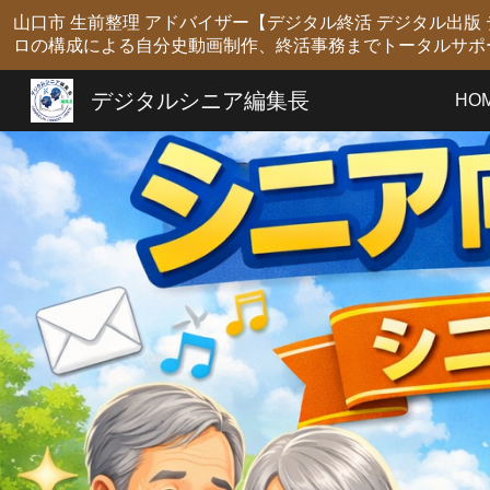
山口市 生前整理 アドバイザー【デジタル終活 デジタル出
Sk
ロの構成による自分史動画制作、終活事務までトータルサポ
デジタルシニア編集長
HO