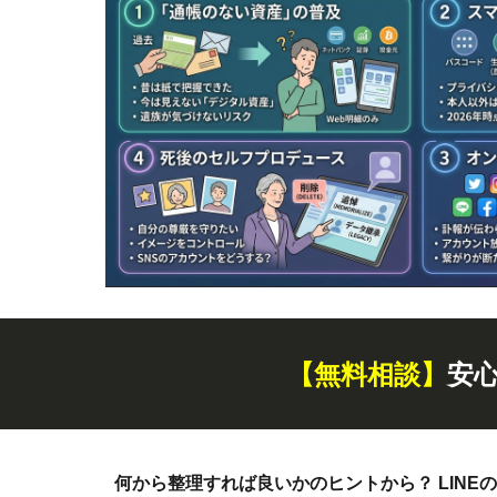
【無料
相談
】
安
何から整理すれば良いかのヒントから？ LINEの