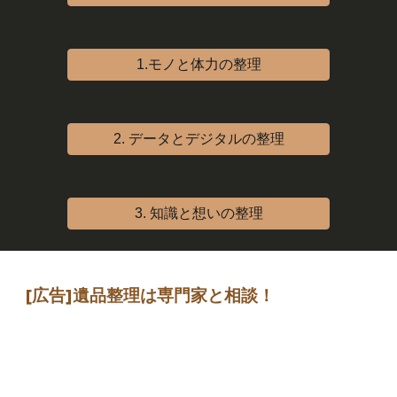
1.モノと体力の整理
2. データとデジタルの整理
3. 知識と想いの整理
[広告]
遺品整理は専門家
と相談
！