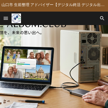
山口市 生前整理 アドバイザー【デジタル終活 デジタル出版 デジタルシニア編集長】定年後の人生の物語を「最高のデジタル資産」に編集・昇華。 古いネガやVHSのデジタル化からプロの構成による自分史動画制作、終活事務までトータルサポート。 長年のキャリアを持つプロがあなたの想いの継承を全力で支援します。
Skip to main content
Skip to navigation