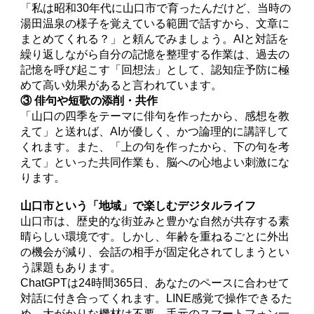
「私は昭和30年代に山口市で育ったんだけど、当時の
湯田温泉の様子を覚えている範囲で話すから、文章に
まとめてくれる？」と頼んでみましょう。AIと対話を
繰り返しながら自分の記憶を整理する作業は、過去の
記憶を呼び起こす「回想法」として、認知症予防に極
めて高い効果があると言われています。
③ 俳句や短歌の添削・共作
「山口の四季をテーマに俳句を作ったから、感想を教
えて」と送れば、AIが優しく、かつ論理的に講評して
くれます。また、「上の句を作ったから、下の句を考
えて」といった共同作業も、脳への心地よい刺激にな
ります。
山口市という「地域」で楽しむデジタルライフ
山口市は、歴史的な街並みと豊かな自然が共存する素
晴らしい環境です。しかし、年齢を重ねるごとに外出
の機会が減り、会話の相手が固定化されてしまうとい
う課題もあります。
ChatGPTは24時間365日、あなたのペースに合わせて
対話に付き合ってくれます。LINE感覚で操作できるた
め、大がかりな機材は不要。手元のスマートフォン一