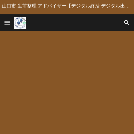
山口市 生前整理 アドバイザー【デジタル終活 デジタル出版 デジタルシニア編集長】定年後の人生の物語を「最高のデジタル資産」に編集・昇華。 古いネガやVHSのデジタル化からプロの構成による自分史動画制作、終活事務までトータルサポート。 長年のキャリアを持つプロがあなたの想いの継承を全力で支援します。
Skip to main content
Skip to navigation