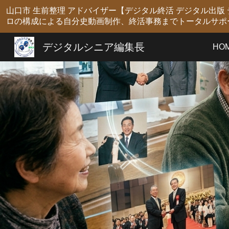
山口市 生前整理 アドバイザー【デジタル終活 デジタル出
Sk
ロの構成による自分史動画制作、終活事務までトータルサポ
デジタルシニア編集長
HO