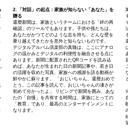
る
2. 「対話」の起点：家族が知らない「あなた」を
は
贈る
中
還暦新聞は、家族というチームにおける「絆の再
で
確認」のツールでもあります。子供や孫たちは、
自
あなたがかつてどのような志を持ち、どんな壁を
集
乗り越えてきたかを意外と知らないものです。
リ
デジタルアルバム倶楽部の真髄は、ここにアナロ
グの温かみとデジタルの利便性を融合させる点に
神
あります。新聞に配置されたQRコードを読み込
し
めば、あなたが生まれた日の新聞記事や、若き日
シ
の活躍を収めた写真、家族への感謝を語る動画が
出
鮮やかに蘇ります。 「おじいちゃん、還暦おめで
紙
とう。この記事を読んで、おじいちゃんの凄さが
こ
初めて分かったよ」 リビングで新聞を囲み、あな
の
たの「自慢」を共有する時間は、家族にとっての
こ
「教育」であり、最高のエンターテインメントに
拓
なります。