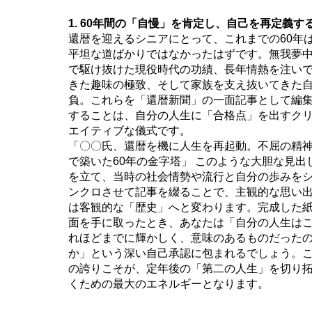
1. 60年間の「自慢」を肯定し、自己を再定義す
還暦を迎えるシニアにとって、これまでの60年
平坦な道ばかりではなかったはずです。無我夢
で駆け抜けた現役時代の功績、長年情熱を注い
きた趣味の極致、そして家族を支え抜いてきた
負。これらを「還暦新聞」の一面記事として編
することは、自分の人生に「合格点」を出すク
エイティブな儀式です。
「〇〇氏、還暦を機に人生を再起動。不屈の精
で築いた60年の金字塔」 このような大胆な見出
を立て、当時の社会情勢や流行と自分の歩みを
ンクロさせて記事を綴ることで、主観的な思い
は客観的な「歴史」へと変わります。完成した
面を手に取ったとき、あなたは「自分の人生は
れほどまでに輝かしく、意味のあるものだった
か」という深い自己承認に包まれるでしょう。
の誇りこそが、定年後の「第二の人生」を切り
くための最大のエネルギーとなります。