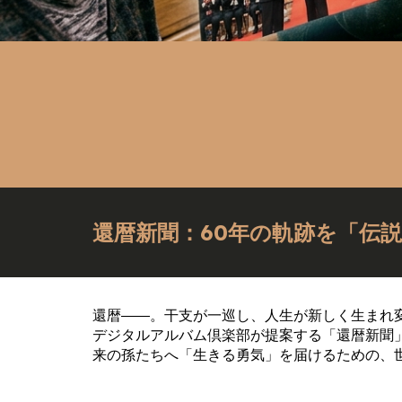
還暦新聞：60年の軌跡を「伝
還暦——。干支が一巡し、人生が新しく生まれ
デジタルアルバム倶楽部が提案する「還暦新聞
来の孫たちへ「生きる勇気」を届けるための、