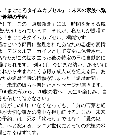
3. 「まごころタイムカプセル」：未来の家族へ繋
ぐ希望の予約
そして、この「還暦新聞」には、時間を超える魔
法がかけられています。それが、私たちが提唱す
る「まごころタイムカプセル」機能です。
還暦という節目に整理されたあなたの思想や愛情
は、デジタルアーカイブとして安全に保管され、
あなたがこの世を去った後の特定の日に自動的に
届けられます。 例えば、今はまだ幼い、あるいは
これから生まれてくる孫が成人式を迎える日。あ
なたの還暦当時の情熱が詰まった「還暦新聞」
と、未来の彼らへ向けたメッセージが届きます。
「60歳の私から、20歳の君へ。人生を楽しみ、自
分を信じて進みなさい」
自分がこの世にいなくなっても、自分の言葉と経
験が大切な誰かの背中を押し続ける。この「未来
の予約」は、死を「終わり」ではなく「愛の継
続」へと変える、シニア世代にとっての究極の希
望となるはずです。