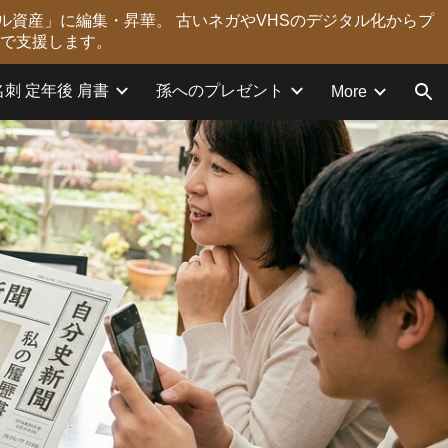
ル資産」に編集・昇華。 古いネガやVHSのデジタル化からプ
ion
力で支援します。
名刺 定年後 肩書
孫へのプレゼント
More