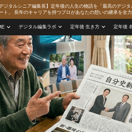
版 デジタルシニア編集長】定年後の人生の物語を「最高のデジタ
ip to main content
Skip to navigat
ート。 長年のキャリアを持つプロがあなたの想いの継承を全
デジタル編集ラボ
定年後 生き方
定年後 
ME