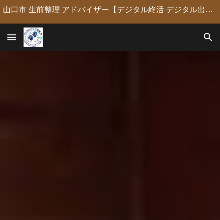
山口市 生前整理 アドバイザー【デジタル終活 デジタル出版 デジタルシニア編集長】定年後の人生の物語を「最高のデジタル資産」に編集・昇華。 古いネガやVHSのデジタル化からプロの構成による自分史動画制作、終活事務までトータルサポート。 長年のキャリアを持つプロがあなたの想いの継承を全力で支援します。
Skip to main content
Skip to navigation