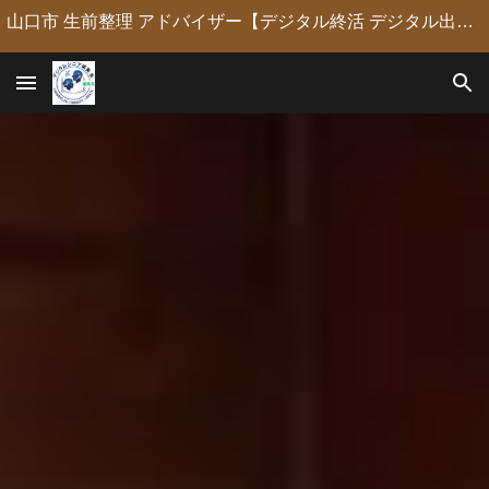
山口市 生前整理 アドバイザー【デジタル終活 デジタル出版 デジタルシニア編集長】定年後の人生の物語を「最高のデジタル資産」に編集・昇華。 古いネガやVHSのデジタル化からプロの構成による自分史動画制作、終活事務までトータルサポート。 長年のキャリアを持つプロがあなたの想いの継承を全力で支援します。
Skip to main content
Skip to navigation