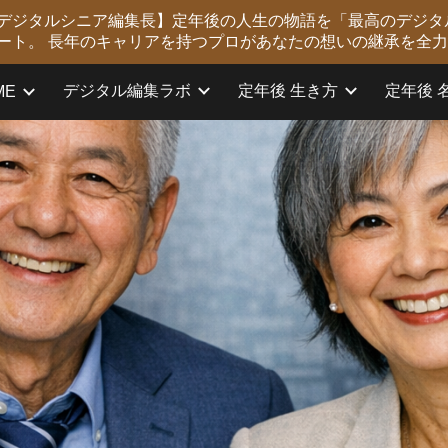
版 デジタルシニア編集長】定年後の人生の物語を「最高のデジタ
ip to main content
Skip to navigat
ート。 長年のキャリアを持つプロがあなたの想いの継承を全
デジタル編集ラボ
定年後 生き方
定年後 
ME