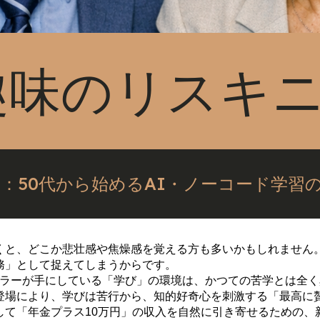
:趣味のリスキ
：50代から始めるAI・ノーコード学習
くと、どこか悲壮感や焦燥感を覚える方も多いかもしれません
務」として捉えてしまうからです。
イトカラーが手にしている「学び」の環境は、かつての苦学とは全
登場により、学びは苦行から、知的好奇心を刺激する「最高に
して「年金プラス10万円」の収入を自然に引き寄せるための、