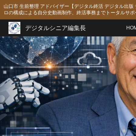
山口市 生前整理 アドバイザー【デジタル終活 デジタル出
Sk
ロの構成による自分史動画制作、終活事務までトータルサポ
デジタルシニア編集長
HO