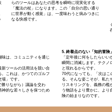
欲
らのツールはあなたの思考を瞬時に現実化する
「魔法の杖」になります。この「自分の思い通り
に
に世界が動く感覚」は、一度味わうと病みつきに
の
なる快感です。
」
5. 終着点のない「知的冒険
醐味は、コミュニティを通じ
「定年後に何をしたらいい
瞬間に消滅します。テクノ
最新ツールの活用法を競い合
と現れるからです。
る。これは、かつてのゴルフ
70代になっても、「次はこ
交場」です。
る。そんな姿こそが、私た
で勝りながら）議論を交わ
リスキリングを、義務の檻
精神的な若々しさを保つため
う物語をより豊かに、より
険の始まりなのです。