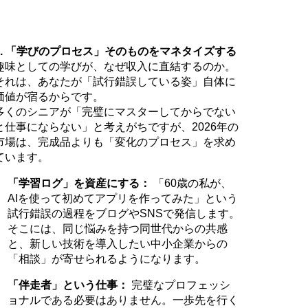
3. 「学びのプロセス」そのものをマネタイズする
趣味としての学びが、なぜ収入に直結するのか。
それは、あなたが「試行錯誤している姿」自体に
価値が宿るからです。
多くのシニアが「完璧にマスターしてからでない
と仕事にならない」と考えがちですが、2026年の
市場は、完成品よりも「変化のプロセス」を求め
ています。
「学習ログ」を資産にする：
「60歳の私が、
AIを使って初めてアプリを作ってみた」という
試行錯誤の過程をブログやSNSで発信します。
そこには、同じ悩みを持つ同世代からの共感
と、新しい技術を導入したい中小企業からの
「相談」が寄せられるようになります。
「伴走者」という仕事：
完璧なプロフェッシ
ョナルである必要はありません。一歩先を行く