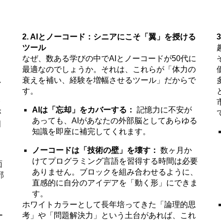
2. AIとノーコード：シニアにこそ「翼」を授ける
く
ツール
と
なぜ、数ある学びの中でAIとノーコードが50代に
し
最適なのでしょうか。それは、これらが「体力の
し
衰えを補い、経験を増幅させるツール」だからで
す。
一
AIは「忘却」をカバーする：
記憶力に不安が
が
あっても、AIがあなたの外部脳としてあらゆる
個
知識を即座に補完してくれます。
ノーコードは「技術の壁」を壊す：
数ヶ月か
けてプログラミング言語を習得する時間は必要
面
ありません。ブロックを組み合わせるように、
邪
直感的に自分のアイデアを「動く形」にできま
す。
ホワイトカラーとして長年培ってきた「論理的思
ー
考」や「問題解決力」という土台があれば、これ