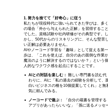
1. 努力を捨てて「好奇心」に従う
私たちが現役時代に強いられてきた学びは、多
の場合「外から与えられた正解」を習得するこ
でした。資格試験や社内研修がその典型です。
かし、50代からのリスキリングに、そんな堅苦
い正解は必要ありません。
AIやノーコード学習を「趣味」として捉える第
歩は、「これを使えば、自分のあの面倒な作業
魔法のように解決するのではないか？」という
人的なワクワク感を起点にすることです。
AIとの対話を楽しむ：
難しい専門書を読む代
わりに、AIに「私の過去の経験を分析して、
白いビジネスの種を10個提案してくれ」と無
気に頼んでみる。
ノーコードで遊ぶ：
「自分の蔵書を管理する
アプリがあったらいいな」「孫に送るメッセ