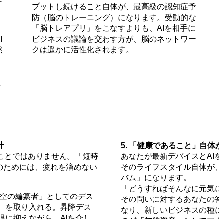
プットし続けること自体が、最高級の認知症予
防（脳のトレーニング）になります。受動的な
「脳トレアプリ」をこなすよりも、AIを相手に
I
ビジネスの議論を交わす方が、脳のネットワー
然
クは遥かに活性化されます。
体
程
的
計
5. 「健康であること」自
ことではありません。「短時
あなたが最新デバイスとAI
のためには、疲れを溜めない
そのライフスタイル自体が、
バム」になります。
「どうすればそんなに元気
空の編纂者」としてのデス
その問いに対するあなたの
）を取り入れる。昇降デス
なり、新しいビジネスの種
に抑えながら、AIを介し