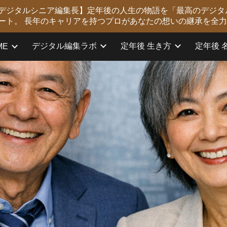
版 デジタルシニア編集長】定年後の人生の物語を「最高のデジタ
ip to main content
Skip to navigat
ート。 長年のキャリアを持つプロがあなたの想いの継承を全
デジタル編集ラボ
定年後 生き方
定年後 
ME