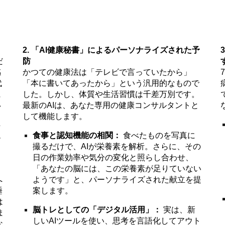
2. 「AI健康秘書」によるパーソナライズされた予
だ
防
感
かつての健康法は「テレビで言っていたから」
代
「本に書いてあったから」という汎用的なもので
に
した。しかし、体質や生活習慣は千差万別です。
い
最新のAIは、あなた専用の健康コンサルタントと
して機能します。
マ
食事と認知機能の相関：
食べたものを写真に
ー
撮るだけで、AIが栄養素を解析。さらに、その
日の作業効率や気分の変化と照らし合わせ、
「あなたの脳には、この栄養素が足りていない
へ
ようです」と、パーソナライズされた献立を提
睡
案します。
は
脳トレとしての「デジタル活用」：
実は、新
ま
しいAIツールを使い、思考を言語化してアウト
な