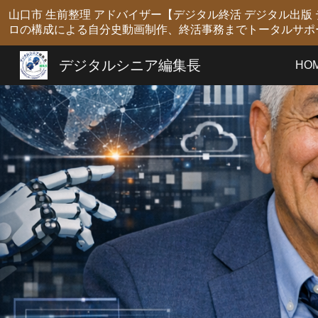
山口市 生前整理 アドバイザー【デジタル終活 デジタル出
Sk
ロの構成による自分史動画制作、終活事務までトータルサポ
デジタルシニア編集長
HO