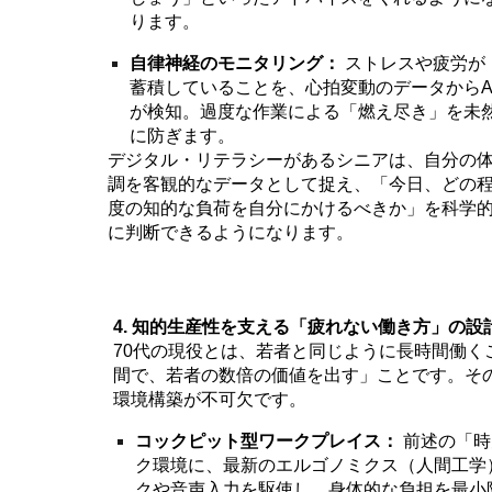
ります。
自律神経のモニタリング：
ストレスや疲労が
蓄積していることを、心拍変動のデータからA
が検知。過度な作業による「燃え尽き」を未
に防ぎます。
デジタル・リテラシーがあるシニアは、自分の
調を客観的なデータとして捉え、「今日、どの
度の知的な負荷を自分にかけるべきか」を科学
に判断できるようになります。
4. 知的生産性を支える「疲れない働き方」の設
70代の現役とは、若者と同じように長時間働く
間で、若者の数倍の価値を出す」ことです。そ
環境構築が不可欠です。
コックピット型ワークプレイス：
前述の「時
ク環境に、最新のエルゴノミクス（人間工学
クや音声入力を駆使し、身体的な負担を最小限