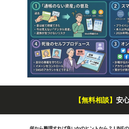
【無料
相談
】
安
何から整理すれば良いかのヒントから？ LINEの