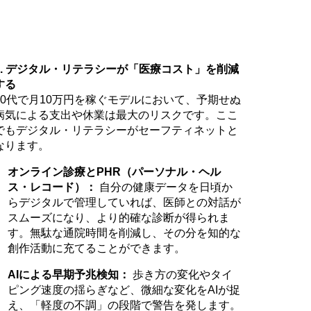
3. デジタル・リテラシーが「医療コスト」を削減
する
70代で月10万円を稼ぐモデルにおいて、予期せぬ
病気による支出や休業は最大のリスクです。ここ
でもデジタル・リテラシーがセーフティネットと
なります。
オンライン診療とPHR（パーソナル・ヘル
ス・レコード）：
自分の健康データを日頃か
らデジタルで管理していれば、医師との対話が
スムーズになり、より的確な診断が得られま
す。無駄な通院時間を削減し、その分を知的な
創作活動に充てることができます。
AIによる早期予兆検知：
歩き方の変化やタイ
ピング速度の揺らぎなど、微細な変化をAIが捉
え、「軽度の不調」の段階で警告を発します。