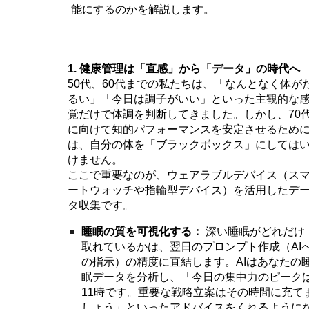
能にするのかを解説します。
1. 健康管理は「直感」から「データ」の時代へ
50代、60代までの私たちは、「なんとなく体が
るい」「今日は調子がいい」といった主観的な
覚だけで体調を判断してきました。しかし、70
に向けて知的パフォーマンスを安定させるため
は、自分の体を「ブラックボックス」にしては
けません。
ここで重要なのが、ウェアラブルデバイス（ス
ートウォッチや指輪型デバイス）を活用したデ
タ収集です。
睡眠の質を可視化する：
深い睡眠がどれだけ
取れているかは、翌日のプロンプト作成（AI
の指示）の精度に直結します。AIはあなたの
眠データを分析し、「今日の集中力のピーク
11時です。重要な戦略立案はその時間に充て
しょう」といったアドバイスをくれるように