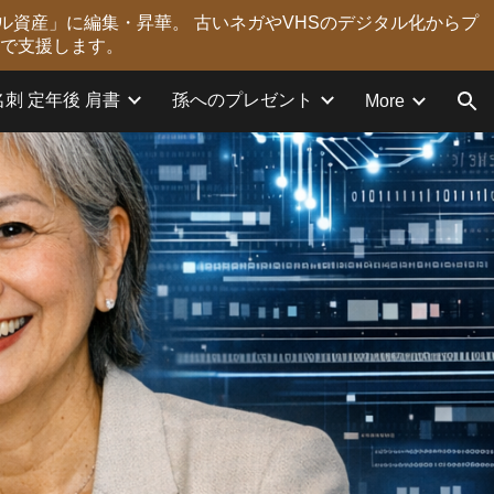
ル資産」に編集・昇華。 古いネガやVHSのデジタル化からプ
ion
力で支援します。
名刺 定年後 肩書
孫へのプレゼント
More