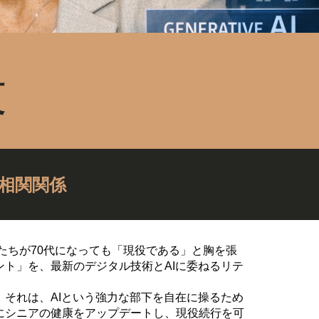
役
相関関係
たちが70代になっても「現役である」と胸を張
ト」を、最新のデジタル技術とAIに委ねるリテ
それは、AIという強力な部下を自在に操るため
にシニアの健康をアップデートし、現役続行を可