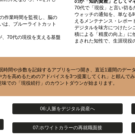
のが「知的資産」としてマ
70代で「現役」と言い切る
ウォッチの通知を、単なる
たの作業時間を監視し、脳の
えるメンテナンス・レポー
いは、ブルーライトカット
デジタルを味方につけたシ
積による「精度の向上」に
、70代の現役を支える基盤
まされた知性で、生涯現役
時間や歩数を記録するアプリを一つ開き、直近1週間のデータをA
中力を高めるためのアドバイスを3つ提案してくれ」と頼んで
意味での「現役続行」のカウントダウンが始まります。
06:人脈をデジタル資産へ
07:ホワイトカラーの再就職面接