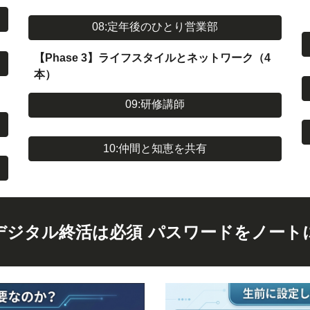
08:定年後のひとり営業部
【Phase 3】ライフスタイルとネットワーク（4
本）
09:研修講師
10:仲間と知恵を共有
デジタル終活は必須 パスワードをノート