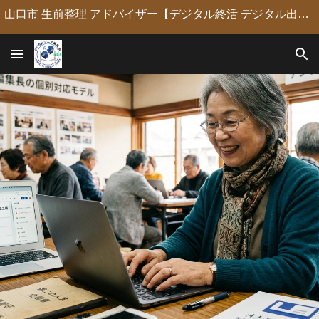
山口市 生前整理 アドバイザー【デジタル終活 デジタル出版 デジタルシニア編集長】定年後の人生の物語を「最高のデジタル資産」に編集・昇華。 古いネガやVHSのデジタル化からプロの構成による自分史動画制作、終活事務までトータルサポート。 長年のキャリアを持つプロがあなたの想いの継承を全力で支援します。
Skip to main content
Skip to navigation