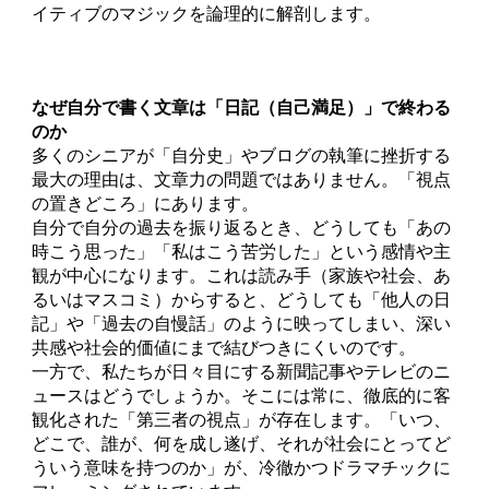
イティブのマジックを論理的に解剖します。
なぜ自分で書く文章は「日記（自己満足）」で終わる
のか
多くのシニアが「自分史」やブログの執筆に挫折する
最大の理由は、文章力の問題ではありません。「視点
の置きどころ」にあります。
自分で自分の過去を振り返るとき、どうしても「あの
時こう思った」「私はこう苦労した」という感情や主
観が中心になります。これは読み手（家族や社会、あ
るいはマスコミ）からすると、どうしても「他人の日
記」や「過去の自慢話」のように映ってしまい、深い
共感や社会的価値にまで結びつきにくいのです。
一方で、私たちが日々目にする新聞記事やテレビのニ
ュースはどうでしょうか。そこには常に、徹底的に客
観化された「第三者の視点」が存在します。「いつ、
どこで、誰が、何を成し遂げ、それが社会にとってど
ういう意味を持つのか」が、冷徹かつドラマチックに