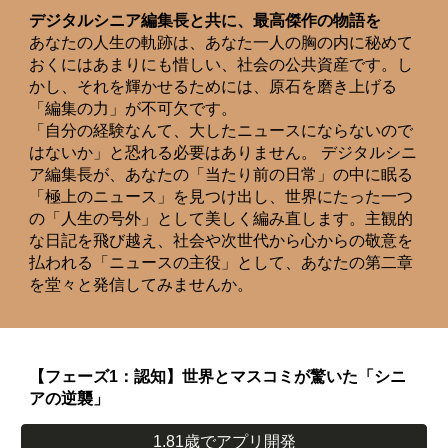
デジタルシニア編集長と共に、最高傑作の物語を
あなたの人生の軌跡は、あなた一人の胸の内に秘めて
おくにはあまりにも惜しい、社会の公共資産です。し
かし、それを輝かせるためには、原石を磨き上げる
「編集の力」が不可欠です。
「自分の経験なんて、大したニュースにならないので
はないか」と恐れる必要はありません。 デジタルシニ
ア編集長が、あなたの「当たり前の日常」の中に眠る
「極上のニュース」を見つけ出し、世界にたった一つ
の「人生の号外」として美しく編み直します。主観的
な日記を飛び越え、社会や次世代から心からの敬意を
払われる「ニュースの主役」として、あなたの第二章
を堂々と発信してみませんか。
【フェーズ1：認知】世界とマスコミが驚いた「シニ
アの逆襲」
1.81歳でアプリ開発