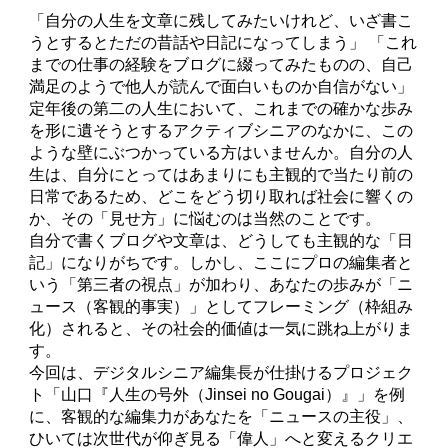
「自分の人生を文章に残してみたいけれど、いざ書こ
うとするとただの昔話や日記になってしまう」 「これ
までの仕事の経験をブログに綴ってみたものの、自己
満足のようで他人が読んで面白いものか自信がない」
定年後の第二の人生において、これまでの確かな歩み
を形に遺そうとするアクティブシニアのなかに、この
ような壁にぶつかっている方はいませんか。自分の人
生は、自分にとってはあまりにも主観的で当たり前の
日常であるため、どこをどう切り取れば社会に響くの
か、その「見せ方」に悩むのは当然のことです。
自分で書くブログや文章は、どうしても主観的な「日
記」になりがちです。しかし、ここにプロの編集者と
いう「第三者の視点」が加わり、あなたの歩みが「ニ
ュース（客観的事実）」としてフレーミング（枠組み
化）されると、その社会的価値は一気に跳ね上がりま
す。
今回は、デジタルシニア編集長が仕掛けるプロジェク
ト「山口『人生の号外（Jinsei no Gougai）』」を例
に、客観的な編集力があなたを「ニュースの主役」、
ひいては次世代が仰ぎ見る「偉人」へと変えるクリエ