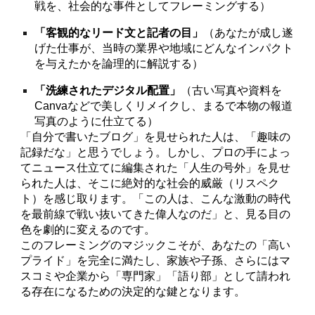
戦を、社会的な事件としてフレーミングする）
「客観的なリード文と記者の目」
（あなたが成し遂
げた仕事が、当時の業界や地域にどんなインパクト
を与えたかを論理的に解説する）
「洗練されたデジタル配置」
（古い写真や資料を
Canvaなどで美しくリメイクし、まるで本物の報道
写真のように仕立てる）
「自分で書いたブログ」を見せられた人は、「趣味の
記録だな」と思うでしょう。しかし、プロの手によっ
てニュース仕立てに編集された「人生の号外」を見せ
られた人は、そこに絶対的な社会的威厳（リスペク
ト）を感じ取ります。「この人は、こんな激動の時代
を最前線で戦い抜いてきた偉人なのだ」と、見る目の
色を劇的に変えるのです。
このフレーミングのマジックこそが、あなたの「高い
プライド」を完全に満たし、家族や子孫、さらにはマ
スコミや企業から「専門家」「語り部」として請われ
る存在になるための決定的な鍵となります。