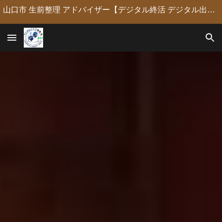
山口市 生前整理 アドバイザー【デジタル終活 デジタル出版 デジタルシニア編集長】定年後の人生の物語を「最高のデジタル資産」に編集・昇華。 古いネガやVHSのデジタル化からプロの構成による自分史動画制作、終活事務までトータルサポート。 長年のキャリアを持つプロがあなたの想いの継承を全力で支援します。
Skip to main content
Skip to navigation