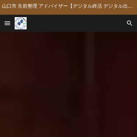
山口市 生前整理 アドバイザー【デジタル終活 デジタル出版 デジタルシニア編集長】定年後の人生の物語を「最高のデジタル資産」に編集・昇華。 古いネガやVHSのデジタル化からプロの構成による自分史動画制作、終活事務までトータルサポート。 長年のキャリアを持つプロがあなたの想いの継承を全力で支援します。
Skip to main content
Skip to navigation