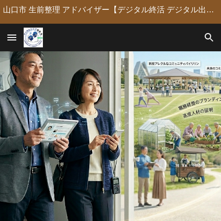
山口市 生前整理 アドバイザー【デジタル終活 デジタル出版 デジタルシニア編集長】定年後の人生の物語を「最高のデジタル資産」に編集・昇華。 古いネガやVHSのデジタル化からプロの構成による自分史動画制作、終活事務までトータルサポート。 長年のキャリアを持つプロがあなたの想いの継承を全力で支援します。
Skip to main content
Skip to navigation