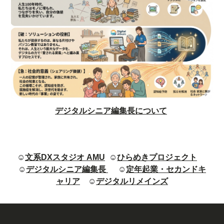
デジタルシニア編集長について
☺
文系DXスタジオ AMU
☺
ひらめきプロジェクト
☺
デジタルシニア編集長
☺
定年起業・セカンドキ
ャリア
☺
デジタルリメインズ