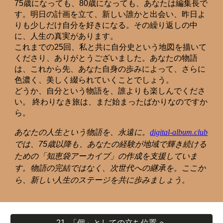
75歳になっても、80歳になっても、あなたは編集長で
す。明日の計画を立て、新しい誰かと出会い、昨日よ
りも少しだけ自分を好きになる。その繰り返しの中
に、人生の真実があります。
これまでの25回、私と共に自分史という地図を描いて
くださり、ありがとうございました。あなたの物語
は、これから先、あなた自身の歩みによって、さらに
色濃く、美しく綴られていくことでしょう。
どうか、自分という物語を、誰よりも楽しんでくださ
い。 終わりなき旅は、まだ始まったばかりなのですか
ら。
あなたの人生という物語を、永遠に。
digital-album.club
では、75歳以降も、あなたの経験が地域で輝き続ける
ための「知恵袋アーカイブ」の作成を支援していま
す。物語の完結ではなく、次世代への継承を。ここか
ら、新しい人生のステージを共に歩みましょう。
21. 「個」としての立ち位置 へ