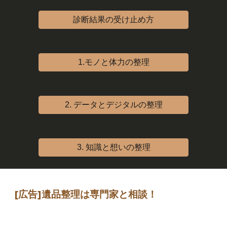
診断結果の受け止め方
1.モノと体力の整理
2. データとデジタルの整理
3. 知識と想いの整理
[広告]
遺品整理は専門家
と相談
！