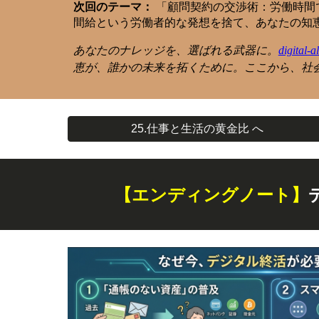
次回のテーマ：
「顧問契約の交渉術：労働時間
間給という労働者的な発想を捨て、あなたの知
あなたのナレッジを、選ばれる武器に。
digital-
恵が、誰かの未来を拓くために。ここから、社
25.仕事と生活の黄金比 へ
【エンディングノート】