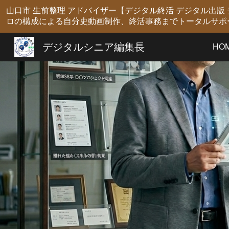
山口市 生前整理 アドバイザー【デジタル終活 デジタル出
Sk
ロの構成による自分史動画制作、終活事務までトータルサポ
デジタルシニア編集長
HO