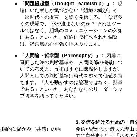
「問題提起型（Thought Leadership）」：
現
場にいた者しか気づかない「組織の綻び」や
「次世代への提言」を鋭く発信する。「なぜ多
くの現場で、DXが進まないのか？ それはツー
ルではなく、組織のコミュニケーションの欠如
にある」といった、経験に裏打ちされた洞察
は、経営層の心を強く揺さぶります。
「人間論・哲学型（Philosophy）」：
困難に
直面した時の判断基準や、人間関係の機微につ
いての考え方。技術はすぐに陳腐化しますが、
人間としての判断基準は時代を超えて価値を持
ちます。「人を動かすのは論理ではなく、熱量
である」といった、あなたなりのリーダーシッ
プ哲学を語ってください。
5. 発信を続けるための「
人間的な温かみ（共感）の両
発信が続かない最大の理由
でに自分史という「ネタの