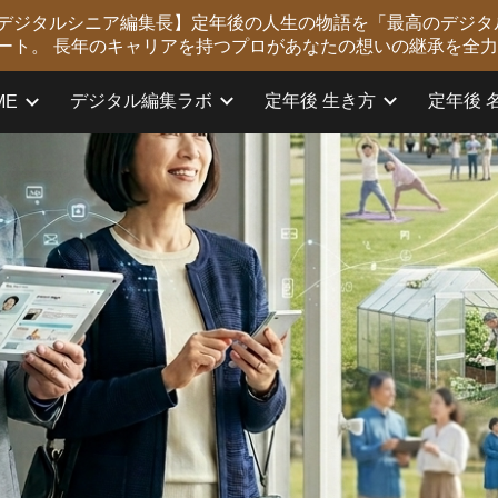
版 デジタルシニア編集長】定年後の人生の物語を「最高のデジタ
ip to main content
Skip to navigat
ート。 長年のキャリアを持つプロがあなたの想いの継承を全
デジタル編集ラボ
定年後 生き方
定年後 
ME