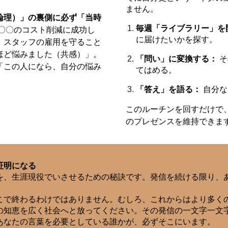
ません。
論理）」の裏側に必ず「当時
毎週「ライブラリー」を
〇〇のコスト削減に成功し
に届けたいかを探す。
、スタッフの雇用を守ること
ほど悩みました（共感）」。
「問い」に変換する：
そ
「この人になら、自分の悩み
てはめる。
「答え」を語る：
自分な
このルーチンを回すだけで
のプレゼンスを維持できま
証明になる
を、生涯現役でいさせるための秘訣です。発信を続ける限り、
こで終わるわけではありません。むしろ、これからはより多く
の知恵を広く社会へと放ってください。その発信の一文字一文
あなたの言葉を必要としている誰かが、必ずそこにいます。