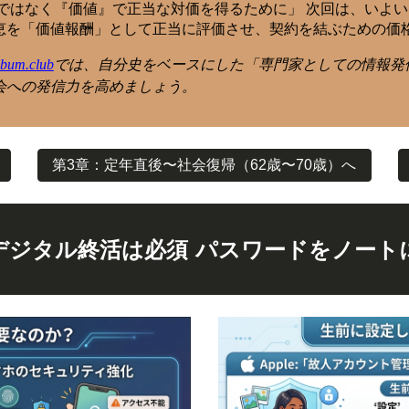
ではなく『価値』で正当な対価を得るために」 次回は、いよ
恵を「価値報酬」として正当に評価させ、契約を結ぶための価
album.club
では、自分史をベースにした「専門家としての情報発
会への発信力を高めましょう。
第3章：定年直後〜社会復帰（62歳〜70歳）へ
デジタル終活は必須 パスワードをノート