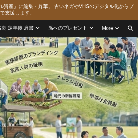
ル資産」に編集・昇華。 古いネガやVHSのデジタル化からプ
ion
力で支援します。
名刺 定年後 肩書
孫へのプレゼント
More