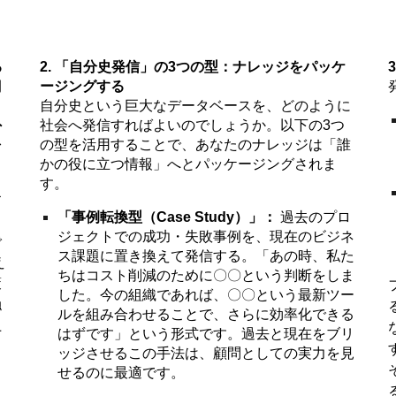
る
2. 「自分史発信」の3つの型：ナレッジをパッケ
開
ージングする
と
自分史という巨大なデータベースを、どのように
外
社会へ発信すればよいのでしょうか。以下の3つ
を
の型を活用することで、あなたのナレッジは「誰
かの役に立つ情報」へとパッケージングされま
す。
お
「事例転換型（Case Study）」：
過去のプロ
ジェクトでの成功・失敗事例を、現在のビジネ
で
ス課題に置き換えて発信する。「あの時、私た
え
ちはコスト削減のために〇〇という判断をしま
策
した。今の組織であれば、〇〇という最新ツー
触
ルを組み合わせることで、さらに効率化できる
上
はずです」という形式です。過去と現在をブリ
ッジさせるこの手法は、顧問としての実力を見
せるのに最適です。