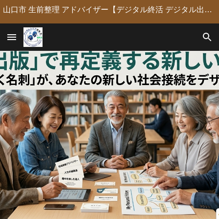
山口市 生前整理 アドバイザー【デジタル終活 デジタル出版 デジタルシニア編集長】定年後の人生の物語を「最高のデジタル資産」に編集・昇華。 古いネガやVHSのデジタル化からプロの構成による自分史動画制作、終活事務までトータルサポート。 長年のキャリアを持つプロがあなたの想いの継承を全力で支援します。
Skip to main content
Skip to navigation