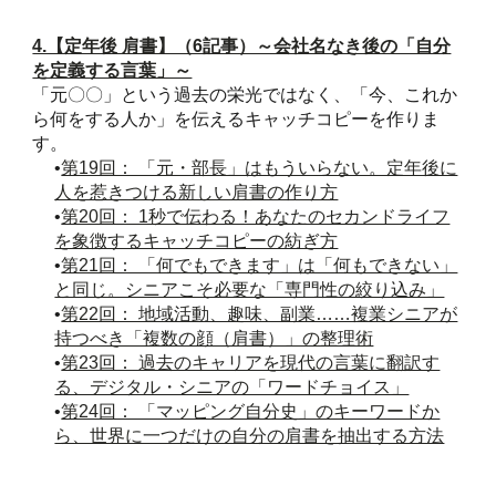
4.【定年後 肩書】（6記事）～会社名なき後の「自分
を定義する言葉」～
「元〇〇」という過去の栄光ではなく、「今、これか
ら何をする人か」を伝えるキャッチコピーを作りま
す。
•
第19回： 「元・部長」はもういらない。定年後に
人を惹きつける新しい肩書の作り方
•
第20回： 1秒で伝わる！あなたのセカンドライフ
を象徴するキャッチコピーの紡ぎ方
•
第21回： 「何でもできます」は「何もできない」
と同じ。シニアこそ必要な「専門性の絞り込み」
•
第22回： 地域活動、趣味、副業……複業シニアが
持つべき「複数の顔（肩書）」の整理術
•
第23回： 過去のキャリアを現代の言葉に翻訳す
る、デジタル・シニアの「ワードチョイス」
•
第24回： 「マッピング自分史」のキーワードか
ら、世界に一つだけの自分の肩書を抽出する方法