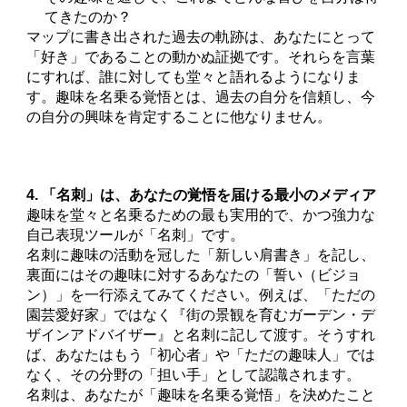
てきたのか？
マップに書き出された過去の軌跡は、あなたにとって
「好き」であることの動かぬ証拠です。それらを言葉
にすれば、誰に対しても堂々と語れるようになりま
す。趣味を名乗る覚悟とは、過去の自分を信頼し、今
の自分の興味を肯定することに他なりません。
4. 「名刺」は、あなたの覚悟を届ける最小のメディア
趣味を堂々と名乗るための最も実用的で、かつ強力な
自己表現ツールが「名刺」です。
名刺に趣味の活動を冠した「新しい肩書き」を記し、
裏面にはその趣味に対するあなたの「誓い（ビジョ
ン）」を一行添えてみてください。例えば、「ただの
園芸愛好家」ではなく『街の景観を育むガーデン・デ
ザインアドバイザー』と名刺に記して渡す。そうすれ
ば、あなたはもう「初心者」や「ただの趣味人」では
なく、その分野の「担い手」として認識されます。
名刺は、あなたが「趣味を名乗る覚悟」を決めたこと