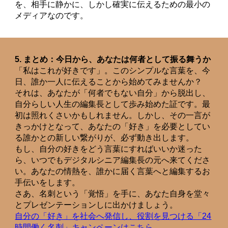
を、相手に静かに、しかし確実に伝えるための最小の
メディアなのです。
5. まとめ：今日から、あなたは何者として振る舞うか
「私はこれが好きです」。このシンプルな言葉を、今
日、誰か一人に伝えることから始めてみませんか？
それは、あなたが「何者でもない自分」から脱出し、
自分らしい人生の編集長として歩み始めた証です。最
初は照れくさいかもしれません。しかし、その一言が
きっかけとなって、あなたの「好き」を必要としてい
る誰かとの新しい繋がりが、必ず動き出します。
もし、自分の好きをどう言葉にすればいいか迷った
ら、いつでもデジタルシニア編集長の元へ来てくださ
い。あなたの情熱を、誰かに届く言葉へと編集するお
手伝いをします。
さあ、名刺という「覚悟」を手に、あなた自身を堂々
とプレゼンテーションしに出かけましょう。
自分の「好き」を社会へ発信し、役割を見つける「24
時間働く名刺」キャンペーンはこちら