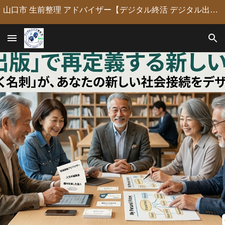
山口市 生前整理 アドバイザー【デジタル終活 デジタル出版 デジタルシニア編集長】定年後の人生の物語を「最高のデジタル資産」に編集・昇華。 古いネガやVHSのデジタル化からプロの構成による自分史動画制作、終活事務までトータルサポート。 長年のキャリアを持つプロがあなたの想いの継承を全力で支援します。
Skip to main content
Skip to navigation