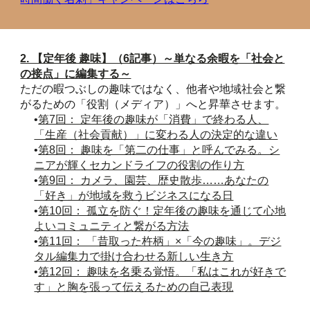
2. 【定年後 趣味】（6記事）～単なる余暇を「社会と
の接点」に編集する～
ただの暇つぶしの趣味ではなく、他者や地域社会と繋
がるための「役割（メディア）」へと昇華させます。
•
第7回： 定年後の趣味が「消費」で終わる人、
「生産（社会貢献）」に変わる人の決定的な違い
•
第8回： 趣味を「第二の仕事」と呼んでみる。シ
ニアが輝くセカンドライフの役割の作り方
•
第9回： カメラ、園芸、歴史散歩……あなたの
「好き」が地域を救うビジネスになる日
•
第10回： 孤立を防ぐ！定年後の趣味を通じて心地
よいコミュニティと繋がる方法
•
第11回： 「昔取った杵柄」×「今の趣味」。デジ
タル編集力で掛け合わせる新しい生き方
•
第12回： 趣味を名乗る覚悟。「私はこれが好きで
す」と胸を張って伝えるための自己表現