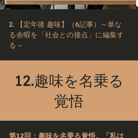
2. 【定年後 趣味】（6記事）～単な
る余暇を「社会との接点」に編集す
る～
12.趣味を名乗る
覚悟
第12回：趣味を名乗る覚悟。「私は