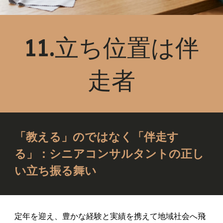
11.立ち位置は伴
走者
「教える」のではなく「伴走す
る」：シニアコンサルタントの正し
い立ち振る舞い
定年を迎え、豊かな経験と実績を携えて地域社会へ飛