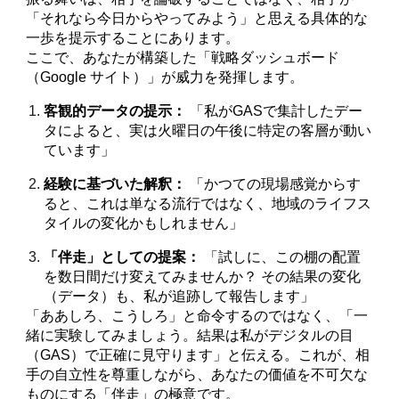
「それなら今日からやってみよう」と思える具体的な
一歩を提示することにあります。
ここで、あなたが構築した「戦略ダッシュボード
（Google サイト）」が威力を発揮します。
客観的データの提示：
「私がGASで集計したデー
タによると、実は火曜日の午後に特定の客層が動い
ています」
経験に基づいた解釈：
「かつての現場感覚からす
ると、これは単なる流行ではなく、地域のライフス
タイルの変化かもしれません」
「伴走」としての提案：
「試しに、この棚の配置
を数日間だけ変えてみませんか？ その結果の変化
（データ）も、私が追跡して報告します」
「ああしろ、こうしろ」と命令するのではなく、「一
緒に実験してみましょう。結果は私がデジタルの目
（GAS）で正確に見守ります」と伝える。これが、相
手の自立性を尊重しながら、あなたの価値を不可欠な
ものにする「伴走」の極意です。