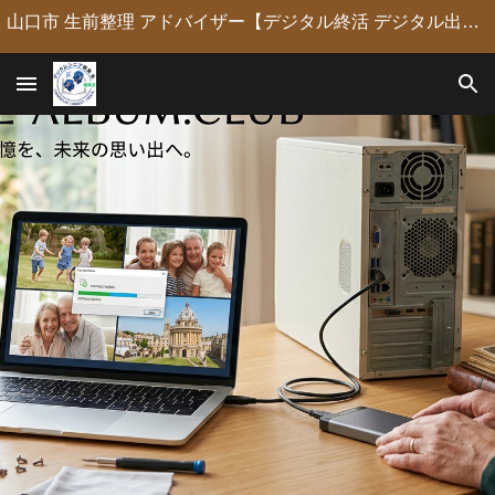
山口市 生前整理 アドバイザー【デジタル終活 デジタル出版 デジタルシニア編集長】定年後の人生の物語を「最高のデジタル資産」に編集・昇華。 古いネガやVHSのデジタル化からプロの構成による自分史動画制作、終活事務までトータルサポート。 長年のキャリアを持つプロがあなたの想いの継承を全力で支援します。
Skip to main content
Skip to navigation