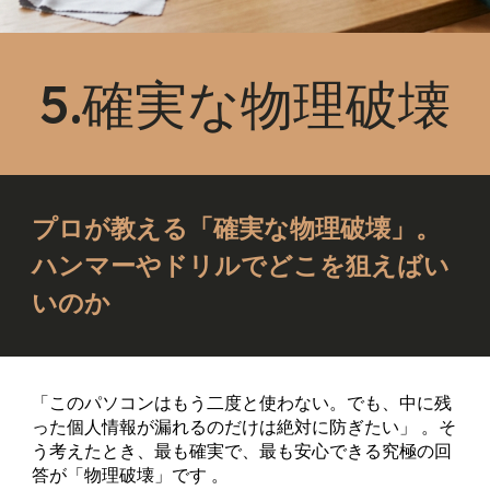
5.確実な物理破壊
プロが教える「確実な物理破壊」。
ハンマーやドリルでどこを狙えばい
いのか
「このパソコンはもう二度と使わない。でも、中に残
った個人情報が漏れるのだけは絶対に防ぎたい」 。そ
う考えたとき、最も確実で、最も安心できる究極の回
答が「物理破壊」です 。