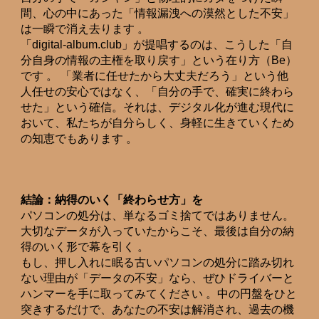
間、心の中にあった「情報漏洩への漠然とした不安」
は一瞬で消え去ります 。
「digital-album.club」が提唱するのは、こうした「自
分自身の情報の主権を取り戻す」という在り方（Be）
です 。 「業者に任せたから大丈夫だろう」という他
人任せの安心ではなく、「自分の手で、確実に終わら
せた」という確信。それは、デジタル化が進む現代に
おいて、私たちが自分らしく、身軽に生きていくため
の知恵でもあります 。
結論：納得のいく「終わらせ方」を
パソコンの処分は、単なるゴミ捨てではありません。
大切なデータが入っていたからこそ、最後は自分の納
得のいく形で幕を引く 。
もし、押し入れに眠る古いパソコンの処分に踏み切れ
ない理由が「データの不安」なら、ぜひドライバーと
ハンマーを手に取ってみてください 。中の円盤をひと
突きするだけで、あなたの不安は解消され、過去の機