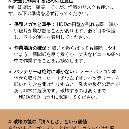
3. 安全に作業するための注意点
物理破壊は「確実」ですが、怪我のリスクも伴いま
す。以下の準備を必ず行ってください。
保護メガネと軍手：
HDDの円盤が割れる際、細か
い破片が飛び散ることがあります。必ず目を保護
し、厚手の軍手を着用してください 。
作業場所の確保：
破片が散らばっても掃除しやす
いよう、新聞紙を厚く敷くか、丈夫なビニール袋の
中で作業することをお勧めします。
バッテリーは絶対に叩かない：
ノートパソコン本
体から取り外した「リチウムイオンバッテリー」を
叩いたり穴を開けたりすると、発火や爆発の恐れが
あり非常に危険です。破壊するのはあくまで
「HDD/SSD」だけに限定してください。
4. 破壊の後の「清々しさ」という価値
自分の手で「ガシャン」と物理的にカタをつけた瞬