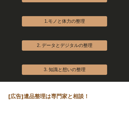
1.モノと体力の整理
2. データとデジタルの整理
3. 知識と想いの整理
[広告]
遺品整理は専門家
と相談
！