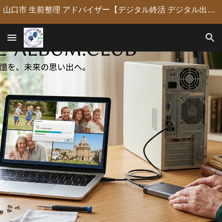
山口市 生前整理 アドバイザー【デジタル終活 デジタル出版 デジタルシニア編集長】定年後の人生の物語を「最高のデジタル資産」に編集・昇華。 古いネガやVHSのデジタル化からプロの構成による自分史動画制作、終活事務までトータルサポート。 長年のキャリアを持つプロがあなたの想いの継承を全力で支援します。
Skip to main content
Skip to navigation