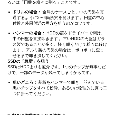
るいは「円盤を粉々に割る」ことです 。
ドリルの場合：
金属のケースごと、中の円盤を貫
通するように3〜4箇所穴を開けます 。円盤の中心
付近と外周付近の両方を狙うのがコツです。
ハンマーの場合：
HDDの蓋をドライバーで開け、
中の円盤を直接叩きます 。古いHDDの円盤はガラ
ス製であることが多く、軽く叩くだけで粉々に砕け
ます 。アルミ製の円盤の場合は、ボコボコに歪ま
せるまで叩き潰してください。
SSDの「急所」を狙う
SSDはHDDよりも厄介です。1つのチップが無事なだ
けで、一部のデータが残ってしまうからです。
狙いどころ：
基板をハンマーで叩き、並んでいる
黒いチップをすべて粉砕、あるいは物理的に真っ二
つに折ってください。