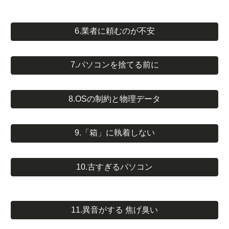
6.業者に頼むのが不安
7.パソコンを捨てる前に
8.OSの制約と物理データ
9.「箱」に執着しない
10.古すぎるパソコン
11.異音がする 焦げ臭い