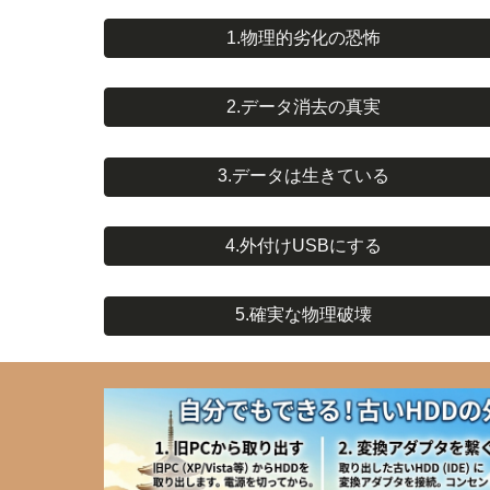
1.物理的劣化の恐怖
2.データ消去の真実
3.データは生きている
4.外付けUSBにする
5.確実な物理破壊