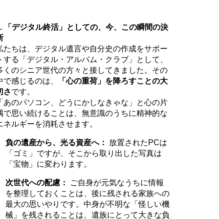
3. 「デジタル終活」としての、今、この瞬間の決
断
私たちは、デジタル遺言や自分史の作成をサポー
トする「デジタル・アルバム・クラブ」として、
多くのシニア世代の方々と接してきました。その
中で感じるのは、
「心の重荷」を降ろすことの大
切さ
です。
「あのパソコン、どうにかしなきゃな」と心の片
隅で思い続けることは、無意識のうちに精神的な
エネルギーを消耗させます。
負の遺産から、光る資産へ：
放置されたPCは
「ゴミ」ですが、そこから取り出した写真は
「宝物」に変わります。
次世代への配慮：
ご自身が元気なうちに情報
を整理しておくことは、後に残される家族への
最大の思いやりです。中身が不明な「怪しい機
械」を残されることは、遺族にとって大きな負