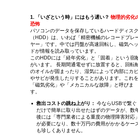
1. 「いざという時」にはもう遅い？
物理的劣化
恐怖
パソコンのデータを保存しているハードディス
（HDD）は、いわば「精密機械のレコードプレ
ヤー」です。中では円盤が高速回転し、磁気ヘ
ドが情報を読み取っています。
このHDDには「経年劣化」と「固着」という宿
がいます。 長期間通電せずに放置すると、回転
のオイルが固まったり、湿気によって内部にカ
やサビが発生したりすることがあります。これ
「磁気劣化」や「メカニカルな故障」と呼びま
す。
救出コストの跳ね上がり：
今ならUSBで繋ぐ
だけで簡単に取り出せたはずのデータが、数
後には「専門業者による重度の物理障害対応
が必要になり、数十万円の費用がかかるケー
も珍しくありません。