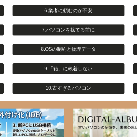
6.業者に頼むのが不安
7.パソコンを捨てる前に
8.OSの制約と物理データ
9.「箱」に執着しない
10.古すぎるパソコン