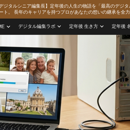
版 デジタルシニア編集長】定年後の人生の物語を「最高のデジタ
ip to main content
Skip to navigat
ート。 長年のキャリアを持つプロがあなたの想いの継承を全
デジタル編集ラボ
定年後 生き方
定年後 
ME