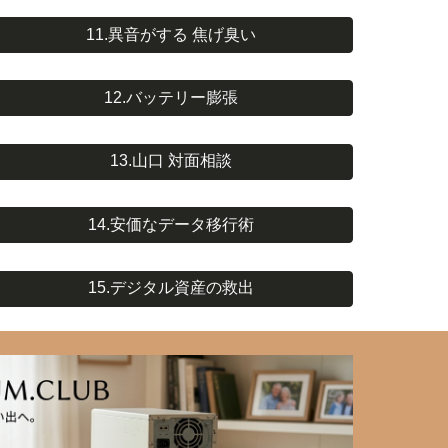
11.異音がする 焦げ臭い
12.バッテリー膨張
13.山口 対面相談
14.安価なデータ移行術
15.デジタル資産の救出