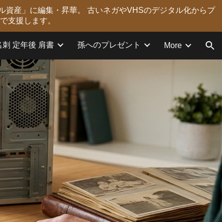
ル資産」に編集・昇華。 古いネガやVHSのデジタル化からプ
ion
力で支援します。
名刺 定年後 肩書
孫へのプレゼント
More