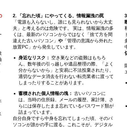
の
2. 「忘れた頃」にやってくる、情報漏洩の罠
「電源も入らないし、誰にも見られないから大丈
ク
夫」と考えるのは危険です。 実は、情報漏洩の多
ー
くは、最新のパソコンからではなく「捨て方を間
ッ
違えた古いパソコン」
や
「管理の意識から外れた
放置PC」から発生しています。
敵
身近なリスク：
空き巣などの盗難はもちろ
軸
ん、数年後の引っ越しや遺品整理の際、「よく
ビ
分からないから」と安易に不法投棄されたり、
を
適切なデータ消去を行わない転売業者に渡って
しまったりすることがあります。
蓄積された個人情報の塊：
古いパソコンに
は、当時の住所録、メールの履歴、家計簿、さ
年
らには保存したまま忘れているパスワード類が
」
詰まっています。
ス
自分自身ですら中身を忘れてしまった頃、そのパ
ソコンが誰かの手に渡る。これこそが、デジタル