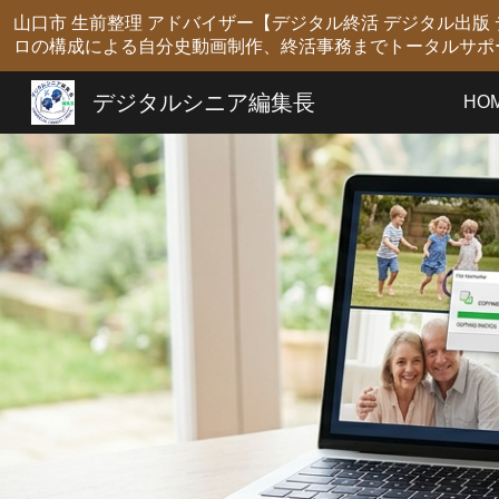
山口市 生前整理 アドバイザー【デジタル終活 デジタル出
Sk
ロの構成による自分史動画制作、終活事務までトータルサポ
デジタルシニア編集長
HO