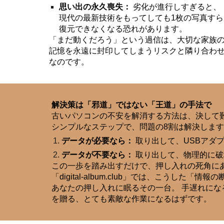
思い出の永久喪失：
劣化が進行しすぎると、
現代の最新技術をもってしても1枚の写真すら
復元できなくなる恐れがあります。
「まだ動くだろう」という過信は、大切な家族
記憶を永遠に封印してしまうリスクと隣り合わ
なのです。
解決策は「邪道」ではない「王道」の手法で
古いパソコンの不安を解消する方法は、決して難
シンプルなステップで、問題の8割は解決しま
データが必要なら：
取り出して、USBアダ
データが不要なら：
取り出して、物理的に破
この一歩を踏み出すだけで、押し入れの死角に
「digital-album.club」では、こ
あなたの押し入れに眠るその一台。 手遅れにな
を贈る、とても素敵な作業になるはずです。